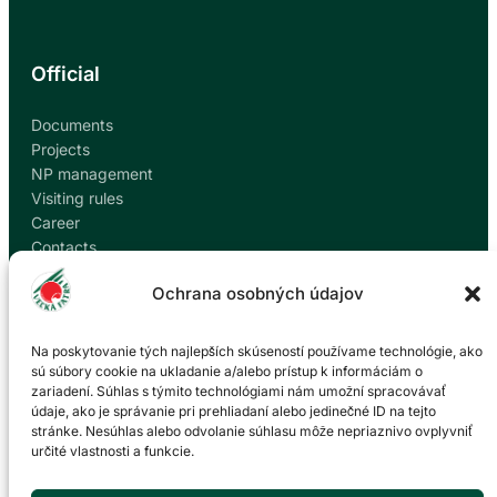
Official
Documents
Projects
NP management
Visiting rules
Career
Contacts
Report corruption
Ochrana osobných údajov
Contact
Na poskytovanie tých najlepších skúseností používame technológie, ako
sú súbory cookie na ukladanie a/alebo prístup k informáciám o
zariadení. Súhlas s týmito technológiami nám umožní spracovávať
Administration of the Veľká Fatra National Park
údaje, ako je správanie pri prehliadaní alebo jedinečné ID na tejto
based in Martin
stránke. Nesúhlas alebo odvolanie súhlasu môže nepriaznivo ovplyvniť
určité vlastnosti a funkcie.
P. O. Hviezdoslava 73/38
036 01 Martin