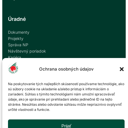
Úradné
Dokumenty
Projekty
Správa NP
Návštevný poriadok
Kariéra
Kontakty
Ochrana osobných údajov
Ochrana osobných údajov
Nahlásiť korupciu
Na poskytovanie tých najlepších skúseností používame technológie, ako
sú súbory cookie na ukladanie a/alebo prístup k informáciám o
zariadení. Súhlas s týmito technológiami nám umožní spracovávať
Kontakt
údaje, ako je správanie pri prehliadaní alebo jedinečné ID na tejto
stránke. Nesúhlas alebo odvolanie súhlasu môže nepriaznivo ovplyvniť
určité vlastnosti a funkcie.
Správa Národného parku Veľká Fatra so sídlom v
Martine
P. O. Hviezdoslava 73/38
Prijať