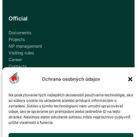
Official
Documents
Projects
NP management
Visiting rules
Career
Contacts
Report corruption
Ochrana osobných údajov
Contact
Na poskytovanie tých najlepších skúseností používame technológie, ako
sú súbory cookie na ukladanie a/alebo prístup k informáciám o
zariadení. Súhlas s týmito technológiami nám umožní spracovávať
Administration of the Veľká Fatra National Park
údaje, ako je správanie pri prehliadaní alebo jedinečné ID na tejto
based in Martin
stránke. Nesúhlas alebo odvolanie súhlasu môže nepriaznivo ovplyvniť
určité vlastnosti a funkcie.
P. O. Hviezdoslava 73/38
036 01 Martin