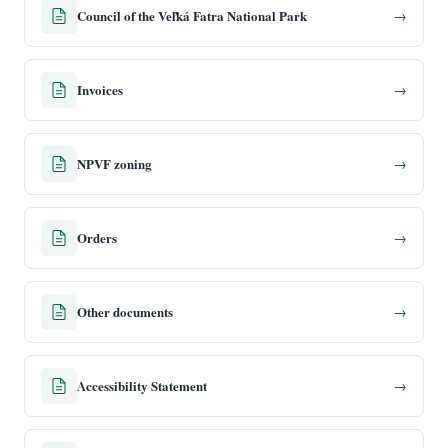
Council of the Veľká Fatra National Park
→
Invoices
→
NPVF zoning
→
Orders
→
Other documents
→
Accessibility Statement
→