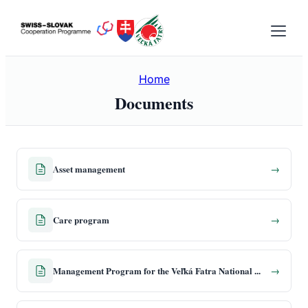
Skip
to
content
Home
Documents
Asset management
→
Care program
→
Management Program for the Veľká Fatra National Park and its protection zone version December 8, 2022
→