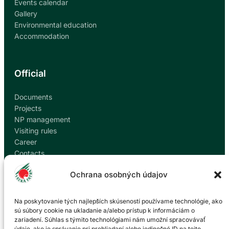
Events calendar
Gallery
Environmental education
Accommodation
Official
Documents
Projects
NP management
Visiting rules
Career
Contacts
Report corruption
Ochrana osobných údajov
Contact
Na poskytovanie tých najlepších skúseností používame technológie, ako
sú súbory cookie na ukladanie a/alebo prístup k informáciám o
zariadení. Súhlas s týmito technológiami nám umožní spracovávať
Administration of the Veľká Fatra National Park
údaje, ako je správanie pri prehliadaní alebo jedinečné ID na tejto