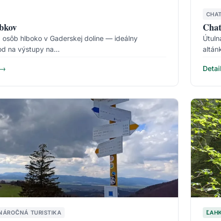
CHA
bkov
Chat
 osôb hlboko v Gaderskej doline — ideálny
Útuln
bod na výstupy na…
altán
 →
Detai
NÁROČNÁ TURISTIKA
ĽAH