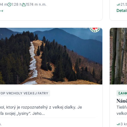
94 m
1:28 h
1574 m n.m.
21.
 →
Detai
TOP VRCHOLY VEĽKEJ FATRY
ĽAH
Náuč
ol, ktorý je rozpoznateľný z veľkej diaľky. Je
Tiešň
ľa svojej „lysiny“. Jeho…
veľko
.
3 k