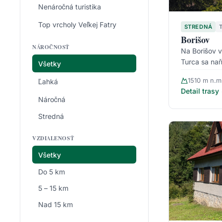
Nenáročná turistika
Top vrcholy Veľkej Fatry
STREDNÁ
Borišov
NÁROČNOSŤ
Na Borišov v
Turca sa na
Všetky
1510 m n.m
Ľahká
Detail trasy
Náročná
Stredná
VZDIALENOSŤ
Všetky
Do 5 km
5 – 15 km
Nad 15 km