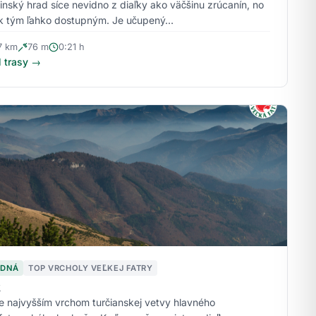
inský hrad síce nevidno z diaľky ako väčšinu zrúcanín, no
 k tým ľahko dostupným. Je učupený…
7 km
76 m
0:21 h
l trasy →
EDNÁ
TOP VRCHOLY VEĽKEJ FATRY
k
je najvyšším vrchom turčianskej vetvy hlavného