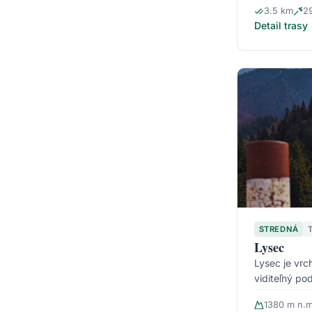
3.5 km
2
Detail trasy
STREDNÁ
Lysec
Lysec je vrch
viditeľný pod
1380 m n.m