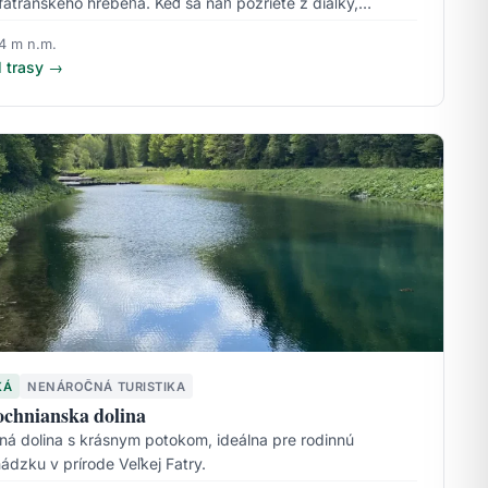
fatranského hrebeňa. Keď sa naň pozriete z diaľky,…
4 m n.m.
l trasy →
KÁ
NENÁROČNÁ TURISTIKA
chnianska dolina
ná dolina s krásnym potokom, ideálna pre rodinnú
ádzku v prírode Veľkej Fatry.