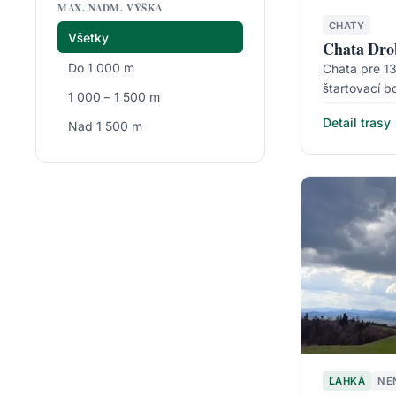
MAX. NADM. VÝŠKA
CHATY
Všetky
Chata Dro
Do 1 000 m
Chata pre 13
štartovací 
1 000 – 1 500 m
Detail trasy
Nad 1 500 m
ĽAHKÁ
NE