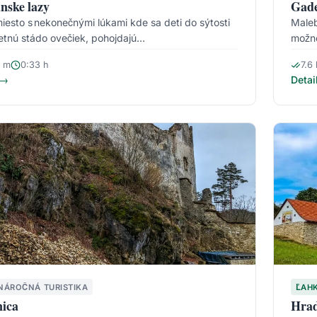
nske lazy
Gade
iesto s nekonečnými lúkami kde sa deti do sýtosti
Maleb
retnú stádo ovečiek, pohojdajú…
možno
 m
0:33 h
7.6
 →
Detai
NÁROČNÁ TURISTIKA
ĽAH
nica
Hrad