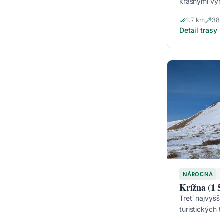
krásnymi výh
1.7 km
38
Detail trasy
NÁROČNÁ
Krížna (1 
Tretí najvyšš
turistických