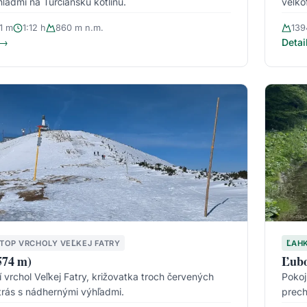
ľadmi na Turčiansku kotlinu.
veľko
1 m
1:12 h
860 m n.m.
139
 →
Detai
TOP VRCHOLY VEĽKEJ FATRY
ĽAH
574 m)
Ľubo
í vrchol Veľkej Fatry, križovatka troch červených
Pokoj
 trás s nádhernými výhľadmi.
prech