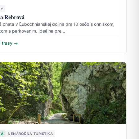
TY
a Rebrová
á chata v Ľubochnianskej doline pre 10 osôb s ohniskom,
kom a parkovaním. Ideálna pre…
l trasy →
KÁ
NENÁROČNÁ TURISTIKA