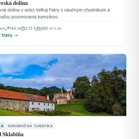
rská dolina
ná dolina v srdci Veľkej Fatry s náučným chodníkom a
sťou pozorovania kamzíkov.
 km
144 m
2:12 h
680 m n.m.
l trasy →
KÁ
NENÁROČNÁ TURISTIKA
 Sklabiňa