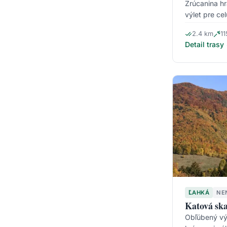
Zrúcanina hr
výlet pre cel
2.4 km
1
Detail trasy
ĽAHKÁ
NE
Katová ska
Obľúbený v