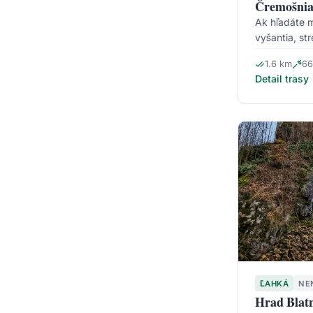
Čremošnia
Ak hľadáte m
vyšantia, st
1.6 km
66
Detail trasy
ĽAHKÁ
NE
Hrad Blat