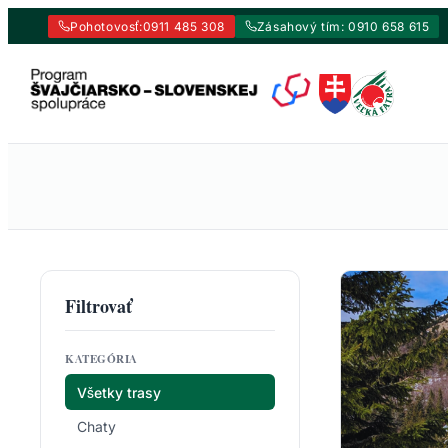
Pohotovosť:
0911 485 308
Zásahový tím: 0910 658 615
Prejsť
na
obsah
Filtrovať
KATEGÓRIA
Všetky trasy
Chaty