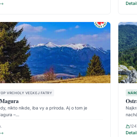
 →
Detai
TOP VRCHOLY VEĽKEJ FATRY
NÁR
 Magura
Ostr
y, nikto nikde, iba vy a príroda. Aj o tom je
Najkr
Magura –…
nachá
.
124
 →
Detai