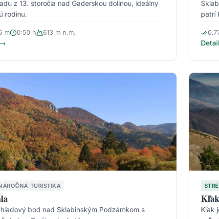
adu z 13. storočia nad Gaderskou dolinou, ideálny
Sklab
ú rodinu.
patrí
15 m
0:50 h
613 m n.m.
0.7
 →
Detai
NÁROČNÁ TURISTIKA
STR
la
Kľa
ýhľadový bod nad Sklabinským Podzámkom s
Kľak 