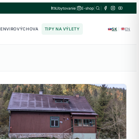
Ubytovanie
|
E-shop
|
|
ENVIROVÝCHOVA
TIPY NA VÝLETY
SK
|
EN