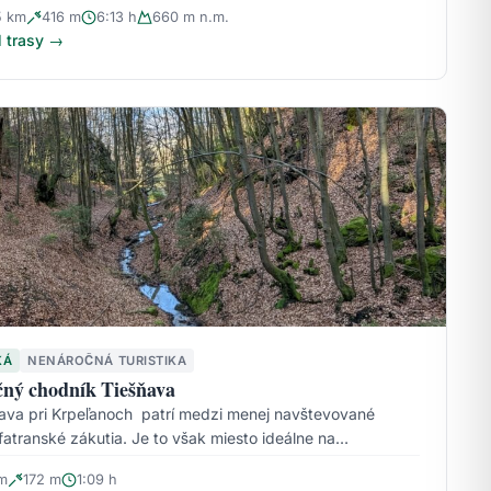
5 km
416 m
6:13 h
660 m n.m.
l trasy →
KÁ
NENÁROČNÁ TURISTIKA
ný chodník Tiešňava
ava pri Krpeľanoch patrí medzi menej navštevované
fatranské zákutia. Je to však miesto ideálne na…
m
172 m
1:09 h