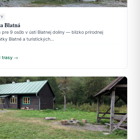
TY
a Blatná
 pre 9 osôb v ústí Blatnej doliny — blízko prírodnej
tky Blatné a turistických…
l trasy →