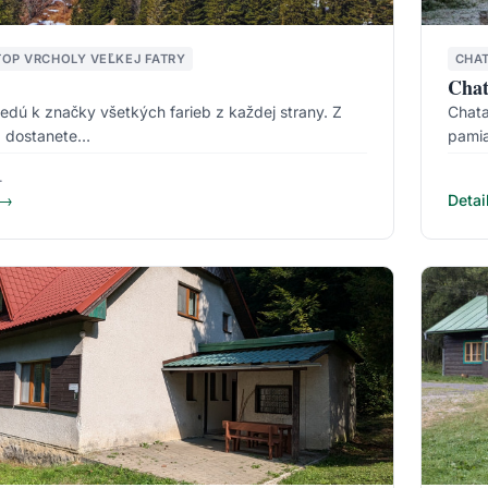
TOP VRCHOLY VEĽKEJ FATRY
CHA
Chat
edú k značky všetkých farieb z každej strany. Z
Chata
ň dostanete…
pamia
.
 →
Detai