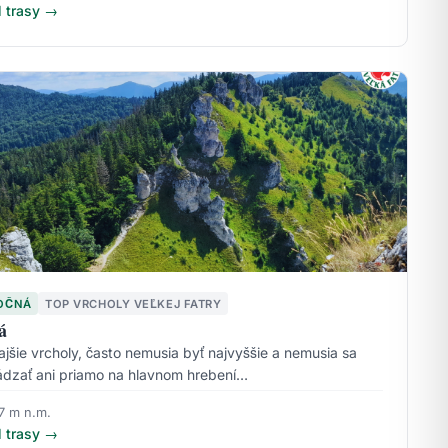
l trasy →
OČNÁ
TOP VRCHOLY VEĽKEJ FATRY
á
ajšie vrcholy, často nemusia byť najvyššie a nemusia sa
dzať ani priamo na hlavnom hrebení…
7 m n.m.
l trasy →