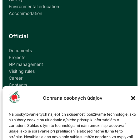
Environmental education
Accommodation
Official
Documents
Projects
NP management
Visiting rules
Career
Contacts
Report corruption
Ochrana osobných údajov
Contact
Na poskytovanie tých najlepších skúseností používame technológie, ako
sú súbory cookie na ukladanie a/alebo prístup k informáciám o
zariadení. Súhlas s týmito technológiami nám umožní spracovávať
Administration of the Veľká Fatra National Park
údaje, ako je správanie pri prehliadaní alebo jedinečné ID na tejto
based in Martin
stránke. Nesúhlas alebo odvolanie súhlasu môže nepriaznivo ovplyvniť