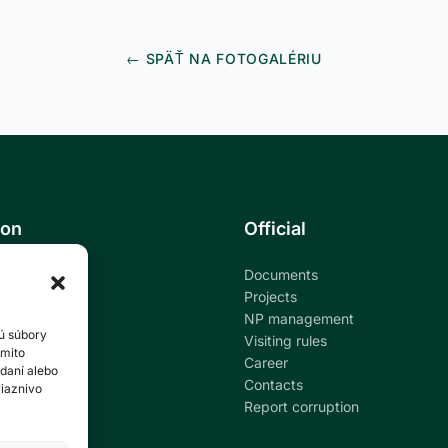
← SPÄŤ NA FOTOGALÉRIU
ion
Official
Documents
ational park
Projects
NP management
ú súbory
ndar
Visiting rules
ýmito
Career
daní alebo
al education
Contacts
riaznivo
tion
Report corruption