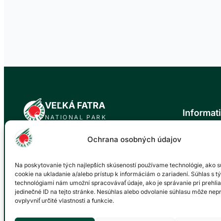
VEĽKÁ FATRA
Informat
NATIONAL PARK
News
Ochrana osobných údajov
Official website of the Veľká Fatra National
About the n
Park. Our mission is to protect the natural
Trip tips
values and biodiversity of this unique area
Na poskytovanie tých najlepších skúseností používame technológie, ako s
Events cale
for future generations.
cookie na ukladanie a/alebo prístup k informáciám o zariadení. Súhlas s t
Gallery
technológiami nám umožní spracovávať údaje, ako je správanie pri prehlia
Environment
jedinečné ID na tejto stránke. Nesúhlas alebo odvolanie súhlasu môže nep
Accommoda
ovplyvniť určité vlastnosti a funkcie.