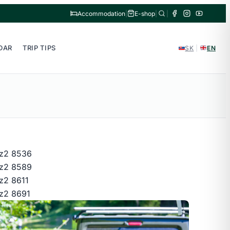
Accommodation
|
E-shop
|
|
DAR
TRIP TIPS
SK
|
EN