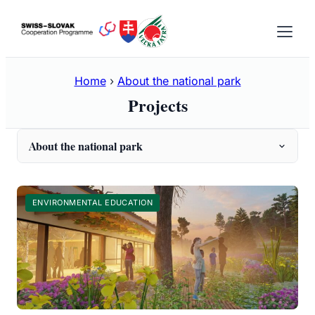
Skip
to
content
Home
›
About the national park
Projects
About the national park
Prehľad
ENVIRONMENTAL EDUCATION
Information
Information
Fauna
INVASIVE PLANTS
Flora