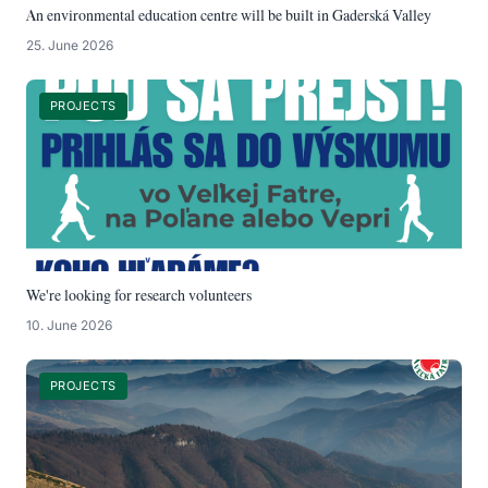
An environmental education centre will be built in Gaderská Valley
Zranený živočích
25. June 2026
Forest communities
PROJECTS
Náš NPVF Tube
Nature protection
Invasive plants
How to behave in an area with the appearance of a
brown bear
We're looking for research volunteers
Fishing in Veľká Fatra National Park
10. June 2026
PROJECTS