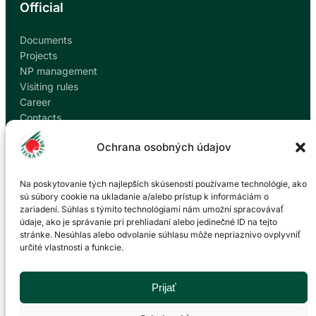
Official
Documents
Projects
NP management
Visiting rules
Career
Contacts
Report corruption
Ochrana osobných údajov
Contact
Na poskytovanie tých najlepších skúseností používame technológie, ako
sú súbory cookie na ukladanie a/alebo prístup k informáciám o
zariadení. Súhlas s týmito technológiami nám umožní spracovávať
Administration of the Veľká Fatra National Park
údaje, ako je správanie pri prehliadaní alebo jedinečné ID na tejto
based in Martin
stránke. Nesúhlas alebo odvolanie súhlasu môže nepriaznivo ovplyvniť
určité vlastnosti a funkcie.
P. O. Hviezdoslava 73/38
036 01 Martin
043 428 45 03
Prijať
info@npvf.sk