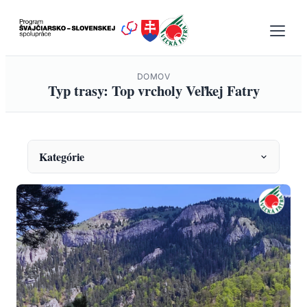
Prejsť
na
obsah
DOMOV
Typ trasy: Top vrcholy Veľkej Fatry
Kategórie
KATEGÓRIE
Envirovýchova
Fauna a monitoring
Ochrana prírody
Projekty
Správy a oznámenia