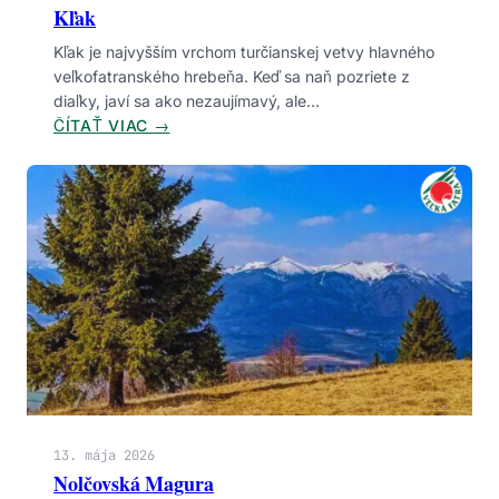
Kľak
Kľak je najvyšším vrchom turčianskej vetvy hlavného
veľkofatranského hrebeňa. Keď sa naň pozriete z
diaľky, javí sa ako nezaujímavý, ale…
:
ČÍTAŤ VIAC →
K
Ľ
A
K
13. mája 2026
Nolčovská Magura