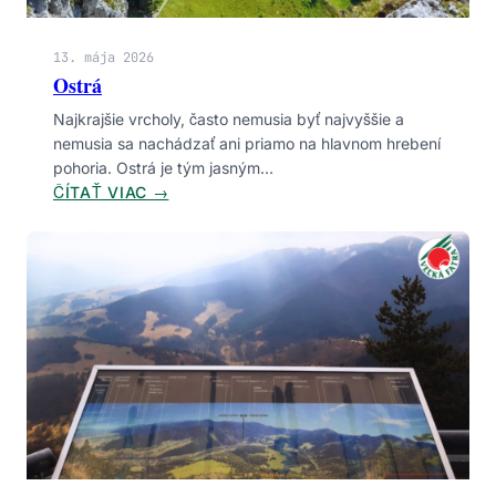
13. mája 2026
Ostrá
Najkrajšie vrcholy, často nemusia byť najvyššie a
nemusia sa nachádzať ani priamo na hlavnom hrebení
pohoria. Ostrá je tým jasným…
:
ČÍTAŤ VIAC →
O
S
T
R
Á