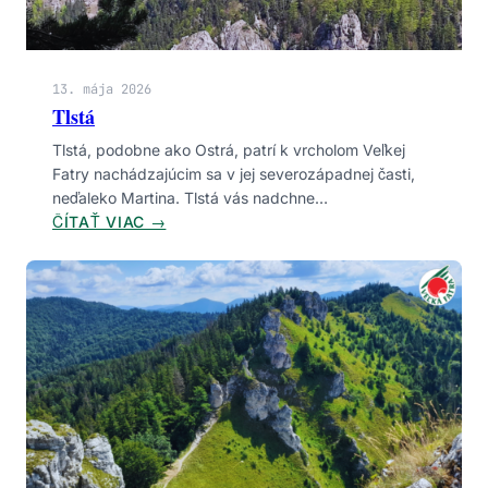
ZNAČKY
Bezpečnosť
Botanika
Dobrovoľníctvo
13. mája 2026
Envirovýchova
Financovanie
Hmyz
Tlstá
Infraštruktúra
Komunita
Legislatíva
Tlstá, podobne ako Ostrá, patrí k vrcholom Veľkej
Manažment
Medveď
Mokrade
Monitoring
Fatry nachádzajúcim sa v jej severozápadnej časti,
Obojživelníky
Šelmy
Turistika
Vtáctvo
neďaleko Martina. Tlstá vás nadchne…
:
ČÍTAŤ VIAC →
Výskum
T
L
S
T
Á