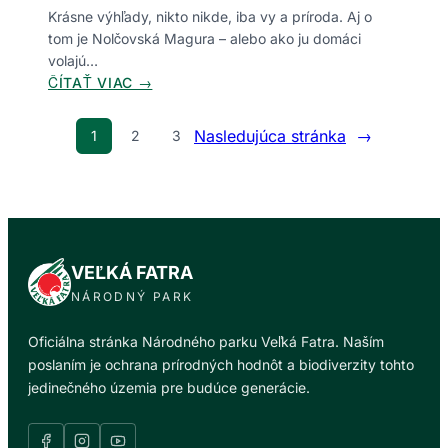
Krásne výhľady, nikto nikde, iba vy a príroda. Aj o
tom je Nolčovská Magura – alebo ako ju domáci
volajú…
:
ČÍTAŤ VIAC →
N
O
Nasledujúca stránka
→
1
2
3
L
Č
O
V
S
K
VEĽKÁ FATRA
Á
NÁRODNÝ PARK
M
A
Oficiálna stránka Národného parku Veľká Fatra. Naším
G
poslaním je ochrana prírodných hodnôt a biodiverzity tohto
U
jedinečného územia pre budúce generácie.
R
A