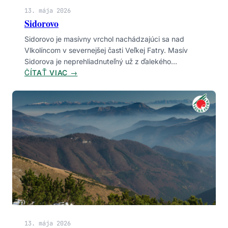
13. mája 2026
Sidorovo
Sidorovo je masívny vrchol nachádzajúci sa nad
Vlkolíncom v severnejšej časti Veľkej Fatry. Masív
Sidorova je neprehliadnuteľný už z ďalekého…
:
ČÍTAŤ VIAC →
S
I
D
O
R
O
V
O
13. mája 2026