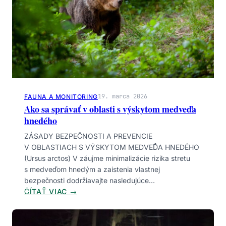
O
T
P
R
A
A
T
U
R
Č
N
Í
O
M
S
E
Ť
D
19. marca 2026
FAUNA A MONITORING
V
V
Ako sa správať v oblasti s výskytom medveďa
O
E
hnedého
K
D
ZÁSADY BEZPEČNOSTI A PREVENCIE
O
E
V OBLASTIACH S VÝSKYTOM MEDVEĎA HNEDÉHO
L
B
(Ursus arctos) V záujme minimalizácie rizika stretu
Í
Á
s medveďom hnedým a zaistenia vlastnej
O
Ť
bezpečnosti dodržiavajte nasledujúce…
B
S
:
ČÍTAŤ VIAC →
C
A
A
E
Ľ
K
S
U
O
T