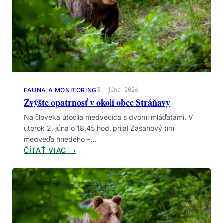
Ý
T
Í
M
M
E
D
V
3. júna 2026
FAUNA A MONITORING
E
Zvýšte opatrnosť v okolí obce Stráňavy
Ď
Na človeka útočila medvedica s dvomi mláďatami. V
A
utorok 2. júna o 18.45 hod. prijal Zásahový tím
H
medveďa hnedého –…
N
:
ČÍTAŤ VIAC →
E
Z
D
V
É
Ý
H
Š
O
T
F
E
A