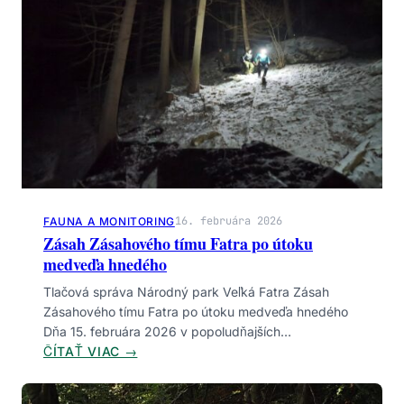
D
S
R
Í
A
Á
S
Ň
P
A
R
V
Á
Y
V
A
Ť
V
O
16. februára 2026
FAUNA A MONITORING
B
Zásah Zásahového tímu Fatra po útoku
L
medveďa hnedého
A
Tlačová správa Národný park Veľká Fatra Zásah
S
Zásahového tímu Fatra po útoku medveďa hnedého
T
Dňa 15. februára 2026 v popoludňajších…
I
:
ČÍTAŤ VIAC →
S
Z
V
Á
Ý