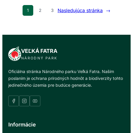
I
A
N
Nasledujúca stránka
→
1
2
3
P
C
O
I
Ú
D
T
E
O
N
K
T
VEĽKÁ FATRA
U
S
M
NÁRODNÝ PARK
M
E
E
D
Oficiálna stránka Národného parku Veľká Fatra. Naším
D
V
poslaním je ochrana prírodných hodnôt a biodiverzity tohto
V
E
jedinečného územia pre budúce generácie.
E
Ď
D
A
I
H
C
N
O
E
U
D
Informácie
V
É
O