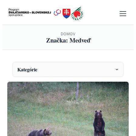
Prejsť
na
obsah
DOMOV
Značka: Medveď
Kategórie
KATEGÓRIE
Envirovýchova
Fauna a monitoring
Ochrana prírody
Projekty
Správy a oznámenia