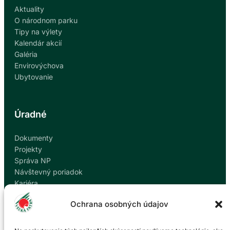
H
V
Aktuality
O
E
O národnom parku
Ľ
Tipy na výlety
K
Kalendár akcií
E
Galéria
J
Envirovýchova
F
Ubytovanie
A
T
R
Úradné
E
Dokumenty
Projekty
Správa NP
Návštevný poriadok
Kariéra
Kontakty
Ochrana osobných údajov
Ochrana osobných údajov
Nahlásiť korupciu