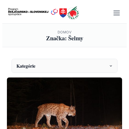
Prejsť
na
obsah
DOMOV
Značka: Šelmy
Kategórie
KATEGÓRIE
Envirovýchova
Fauna a monitoring
Ochrana prírody
Projekty
Správy a oznámenia