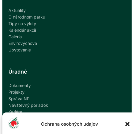
C
Ľ
H
Aktuality
K
Š
O národnom parku
E
E
Tipy na výlety
J
L
Kalendár akcií
F
I
Galéria
A
E
Envirovýchova
T
M
Ubytovanie
R
–
Y
Ž
I
Úradné
V
Ý
Dokumenty
K
Projekty
A
Správa NP
M
Návštevný poriadok
E
Kariéra
R
Kontakty
O
Ochrana osobných údajov
Ochrana osobných údajov
V
Nahlásiť korupciu
Ý