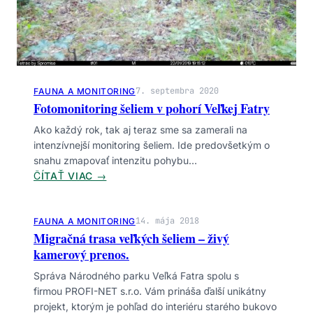
H
O
F
A
T
7. septembra 2020
FAUNA A MONITORING
R
Fotomonitoring šeliem v pohorí Veľkej Fatry
A
N
Ako každý rok, tak aj teraz sme sa zamerali na
S
intenzívnejší monitoring šeliem. Ide predovšetkým o
K
snahu zmapovať intenzitu pohybu…
É
:
ČÍTAŤ VIAC →
H
F
O
O
R
T
14. mája 2018
FAUNA A MONITORING
Y
Migračná trasa veľkých šeliem – živý
O
S
kamerový prenos.
M
A
O
Správa Národného parku Veľká Fatra spolu s
N
firmou PROFI-NET s.r.o. Vám prináša ďalší unikátny
I
projekt, ktorým je pohľad do interiéru starého bukovo