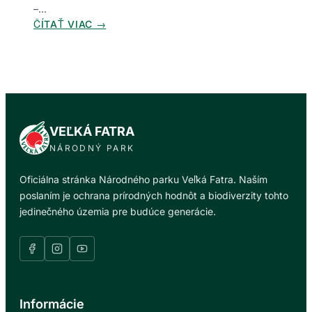
T
–…
O
:
ČÍTAŤ VIAC →
R
M
I
I
N
G
G
R
Š
A
E
Č
L
VEĽKÁ FATRA
N
I
Á
NÁRODNÝ PARK
E
T
M
R
Oficiálna stránka Národného parku Veľká Fatra. Naším
V
A
poslaním je ochrana prírodných hodnôt a biodiverzity tohto
P
S
jedinečného územia pre budúce generácie.
O
A
H
V
O
E
R
Ľ
Í
K
V
Ý
Informácie
E