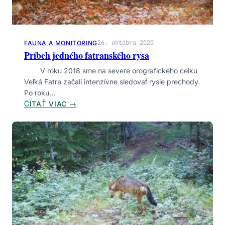
ZNAČKY
Bezpečnosť
Botanika
Dobrovoľníctvo
26. októbra 2020
FAUNA A MONITORING
Envirovýchova
Financovanie
Hmyz
Príbeh jedného fatranského rysa
Infraštruktúra
Komunita
Legislatíva
V roku 2018 sme na severe orografického celku
Manažment
Medveď
Mokrade
Monitoring
Veľká Fatra začali intenzívne sledovať rysie prechody.
Obojživelníky
Šelmy
Turistika
Vtáctvo
Po roku…
Výskum
:
ČÍTAŤ VIAC →
P
R
Í
B
E
H
J
E
D
N
É