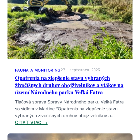
Y
P
R
E
O
B
O
J
Ž
I
27. septembra 2023
FAUNA A MONITORING
V
Opatrenia na zlepšenie stavu vybraných
E
živočíšnych druhov obojživelníkov a vtákov na
L
území Národného parku Veľká Fatra
N
Í
Tlačová správa Správy Národného parku Veľká Fatra
K
so sídlom v Martine “Opatrenia na zlepšenie stavu
Y
vybraných živočíšnych druhov obojživelníkov a…
:
ČÍTAŤ VIAC →
O
P