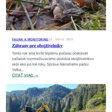
ZNAČKY
Bezpečnosť
Botanika
Dobrovoľníctvo
Envirovýchova
Financovanie
Hmyz
Infraštruktúra
Komunita
Legislatíva
Manažment
Medveď
Mokrade
Monitoring
12. marca 2024
FAUNA A MONITORING
Obojživelníky
Šelmy
Turistika
Vtáctvo
Zábrany pre obojživelníky
Výskum
Tento rok sme kvôli teplému počasiu očakávali
začiatok rozmnožovacieho obdobia obojživelníkov
skôr ako po iné roky. Správa Národného parku
Veľká…
:
ČÍTAŤ VIAC →
Z
Á
B
R
A
N