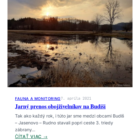
A
T
R
E
N
I
A
N
A
Z
L
E
P
Š
7. apríla 2021
FAUNA A MONITORING
E
Jarný prenos obojživelníkov na Budiši
N
I
Tak ako každý rok, i túto jar sme medzi obcami Budiš
E
– Jasenovo – Rudno stavali popri ceste 3. triedy
S
zábrany…
T
:
ČÍTAŤ VIAC →