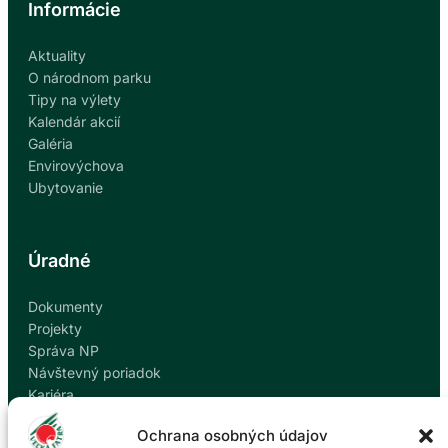
A
O
Informácie
L
V
A
A
Aktuality
V
O národnom parku
T
Tipy na výlety
Á
Kalendár akcií
K
Galéria
O
Envirovýchova
V
Ubytovanie
N
A
Ú
Úradné
Z
E
Dokumenty
M
Projekty
Í
Správa NP
N
Návštevný poriadok
Á
Kariéra
R
Kontakty
O
Ochrana osobných údajov
Ochrana osobných údajov
D