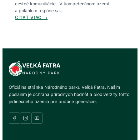
N
cestné komunikácie. V kompetenčnom území
C
Í
a priľahlom regióne sa…
H
K
:
ČÍTAŤ VIAC →
D
O
M
R
V
I
U
N
G
H
A
R
O
B
Á
V
U
C
O
D
VEĽKÁ FATRA
I
B
I
A
NÁRODNÝ PARK
O
Š
Ž
J
I
I
Oficiálna stránka Národného parku Veľká Fatra. Naším
Ž
A
I
poslaním je ochrana prírodných hodnôt a biodiverzity tohto
B
V
jedinečného územia pre budúce generácie.
U
E
Ž
L
Z
N
A
Í
Č
K