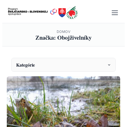
Prejsť
na
obsah
DOMOV
Značka: Obojživelníky
Kategórie
KATEGÓRIE
Envirovýchova
Fauna a monitoring
Ochrana prírody
Projekty
Správy a oznámenia