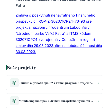
Fatra
Zmluva o poskytnutí nenávratného finančného
príspevku č. IROP-Z-302071CPZ4-76-93 pre
projekt s názvom „Infocentrum Ľubochňa v
Národnom parku Veľká Fatra“ a ITMS kódom
302071CPZ4 zverejnená v Centrálnom registri
zmlúv dňa 29.03.2023, čím nadobúda účinnosť dňa
30.03.2023.
Naše projekty
„Turisti a príroda spolu“ v rámci programu švajčiarsko-slovenskej spolupráce
→
Monitoring biotopov a druhov európskeho významu na Slovensku
→