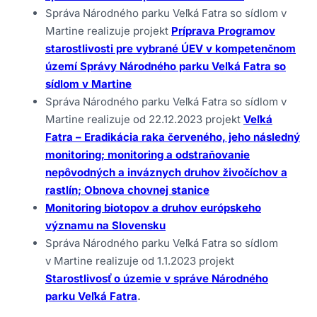
Veľká Fatra so sídlom v Martine
Správa Národného parku Veľká Fatra so sídlom v
Martine realizuje projekt
Príprava Programov
Projekt Starostlivosť o územie v správe Národného
parku Veľká Fatra
starostlivosti pre vybrané ÚEV v kompetenčnom
území Správy Národného parku Veľká Fatra so
Projekt Veľká Fatra - Eradikácia raka červeného, jeho
sídlom v Martine
následný monitoring; monitoring a odstraňovanie
Správa Národného parku Veľká Fatra so sídlom v
nepôvodných a inváznych druhov živočíchov a
Martine realizuje od 22.12.2023 projekt
Veľká
rastlín; Obnova chovnej stanice
Fatra – Eradikácia raka červeného, jeho následný
Realizácia programov starostlivosti o veľké šelmy na
monitoring; monitoring a odstraňovanie
Slovensku
nepôvodných a inváznych druhov živočíchov a
rastlín; Obnova chovnej stanice
Starostlivosť o územie v správe Národného parku
Veľká Fatra 2
Monitoring biotopov a druhov európskeho
významu na Slovensku
Správa Národného parku Veľká Fatra so sídlom
v Martine realizuje od 1.1.2023 projekt
Starostlivosť o územie v správe Národného
parku Veľká Fatra
.