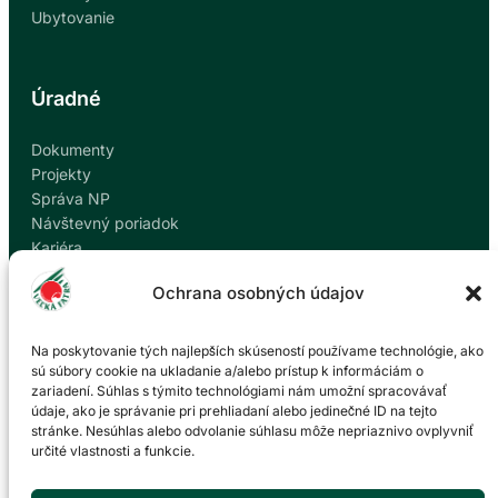
Ubytovanie
Úradné
Dokumenty
Projekty
Správa NP
Návštevný poriadok
Kariéra
Kontakty
Ochrana osobných údajov
Ochrana osobných údajov
Nahlásiť korupciu
Na poskytovanie tých najlepších skúseností používame technológie, ako
sú súbory cookie na ukladanie a/alebo prístup k informáciám o
zariadení. Súhlas s týmito technológiami nám umožní spracovávať
Kontakt
údaje, ako je správanie pri prehliadaní alebo jedinečné ID na tejto
stránke. Nesúhlas alebo odvolanie súhlasu môže nepriaznivo ovplyvniť
určité vlastnosti a funkcie.
Správa Národného parku Veľká Fatra so sídlom v
Martine