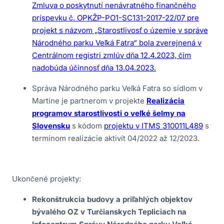
Zmluva o poskytnutí nenávratného finančného
príspevku č. OPKŽP-PO1-SC131-2017-22/07 pre
projekt s názvom „Starostlivosť o územie v správe
Národného parku Veľká Fatra“ bola zverejnená v
Centrálnom registri zmlúv dňa 12.4.2023, čím
nadobúda účinnosť dňa 13.04.2023.
Správa Národného parku Veľká Fatra so sídlom v
Martine je partnerom v projekte
Realizácia
programov starostlivosti o veľké šelmy na
Slovensku
s kódom
projektu v ITMS 310011L489
s
termínom realizácie aktivít 04/2022 až 12/2023.
Ukončené projekty:
Rekonštrukcia budovy a priľahlých objektov
bývalého OZ v Turčianskych Tepliciach na