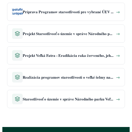
Príprava Programov starostlivosti pre vybrané ÚEV v kompetenčnom území Správy Národného parku Veľká Fatra so sídlom v Martine
→
Projekt Starostlivosť o územie v správe Národného parku Veľká Fatra
→
Projekt Veľká Fatra - Eradikácia raka červeného, jeho následný monitoring; monitoring a odstraňovanie nepôvodných a inváznych druhov živočíchov a rastlín; Obnova chovnej stanice
→
Realizácia programov starostlivosti o veľké šelmy na Slovensku
→
Starostlivosť o územie v správe Národného parku Veľká Fatra 2
→