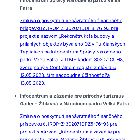
Infocentrum Správy Národného parku Veľká
Fatra
Zmluva o poskytnutí nenávratného finančného
príspevku č. IROP-Z-302071CUH8-76-93 pre
projekt s názvom „Rekonštrukcia budovy a
priľahlých objektov bývalého OZ v Turčianskych
Tepliciach na Infocentrum Správy Národného
parku Veľká Fatra“ a ITMS kódom 302071CUH8,
zverejnený v Centrálnom registri zmlúv dňa
12.05.2023, čím nadobudne účinnosť dňa
13.05.2023.
Infocentrum a zázemie pre prírodný turizmus
Gader – Žíhľavná v Národnom parku Veľká Fatra
Zmluva o poskytnutí nenávratného finančného
príspevku č. IROP-Z-302071CPZ5-76-93 pre
projekt s názvom „Infocentrum a zázemie pre
prírodný turizmus Gader – Žíhľavná v Národnom