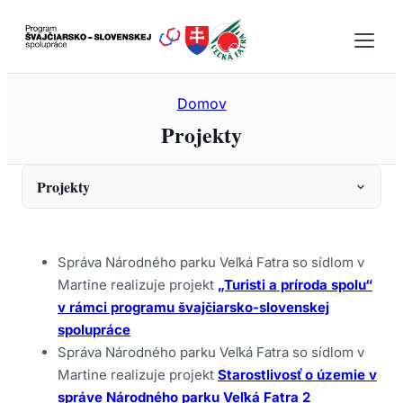
Prejsť
na
obsah
Domov
Projekty
Projekty
Prehľad
Správa Národného parku Veľká Fatra so sídlom v
„Turisti a príroda spolu“ v rámci programu
švajčiarsko-slovenskej spolupráce
Martine realizuje projekt
„Turisti a príroda spolu“
v rámci programu švajčiarsko-slovenskej
Monitoring biotopov a druhov európskeho významu
spolupráce
na Slovensku
Správa Národného parku Veľká Fatra so sídlom v
Príprava Programov starostlivosti pre vybrané ÚEV v
Martine realizuje projekt
Starostlivosť o územie v
kompetenčnom území Správy Národného parku
správe Národného parku Veľká Fatra 2