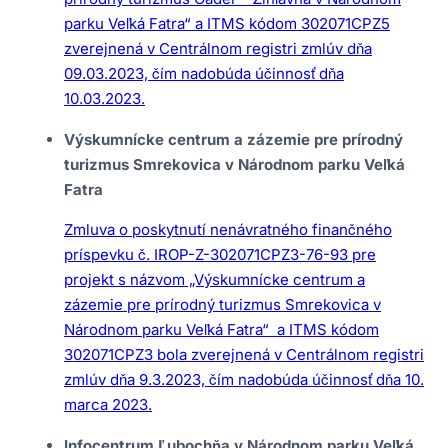
parku Veľká Fatra“ a ITMS kódom 302071CPZ5
zverejnená v Centrálnom registri zmlúv dňa
09.03.2023, čím nadobúda účinnosť dňa
10.03.2023.
Výskumnícke centrum a zázemie pre prírodný
turizmus Smrekovica v Národnom parku Veľká
Fatra
Zmluva o poskytnutí nenávratného finančného
príspevku č. IROP-Z-302071CPZ3-76-93 pre
projekt s názvom „Výskumnícke centrum a
zázemie pre prírodný turizmus Smrekovica v
Národnom parku Veľká Fatra“ a ITMS kódom
302071CPZ3 bola zverejnená v Centrálnom registri
zmlúv dňa 9.3.2023, čím nadobúda účinnosť dňa 10.
marca 2023.
Infocentrum Ľubochňa v Národnom parku Veľká