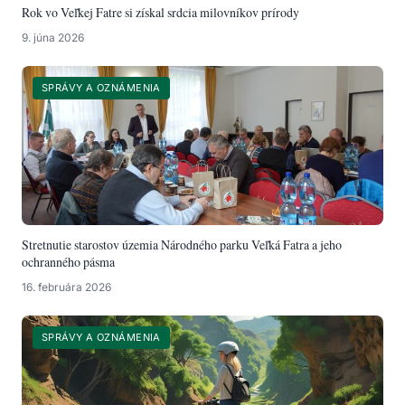
Rok vo Veľkej Fatre si získal srdcia milovníkov prírody
Ako sa správať v oblasti s výskytom medveďa
9. júna 2026
hnedého
Rybárstvo v Národnom parku Veľká Fatra
SPRÁVY A OZNÁMENIA
Stretnutie starostov územia Národného parku Veľká Fatra a jeho
ochranného pásma
16. februára 2026
SPRÁVY A OZNÁMENIA