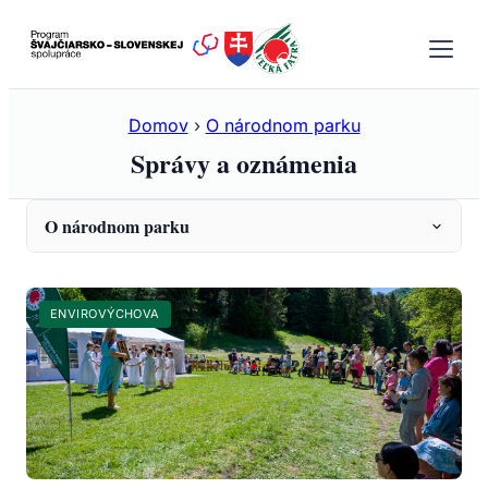
Prejsť
na
obsah
Domov
›
O národnom parku
Správy a oznámenia
O národnom parku
Informácie
ENVIROVÝCHOVA
Fauna
Flóra
Lesné spoločenstvá
Ochrana prírody
Invázne rastliny