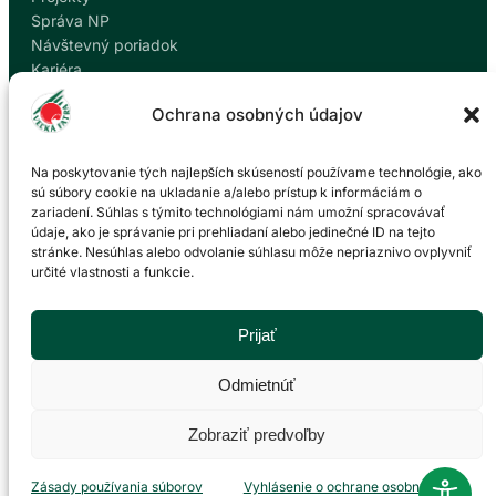
Správa NP
Návštevný poriadok
Kariéra
Kontakty
Ochrana osobných údajov
Ochrana osobných údajov
Nahlásiť korupciu
Na poskytovanie tých najlepších skúseností používame technológie, ako
sú súbory cookie na ukladanie a/alebo prístup k informáciám o
zariadení. Súhlas s týmito technológiami nám umožní spracovávať
Kontakt
údaje, ako je správanie pri prehliadaní alebo jedinečné ID na tejto
stránke. Nesúhlas alebo odvolanie súhlasu môže nepriaznivo ovplyvniť
určité vlastnosti a funkcie.
Správa Národného parku Veľká Fatra so sídlom v
Martine
P. O. Hviezdoslava 73/38
Prijať
036 01 Martin
043 428 45 03
Odmietnúť
info@npvf.sk
Zobraziť predvoľby
Zásady používania súborov
© 2026 Správa NP Veľká Fatra. Všetky práva vyhradené.
Vyhlásenie o ochrane osobných