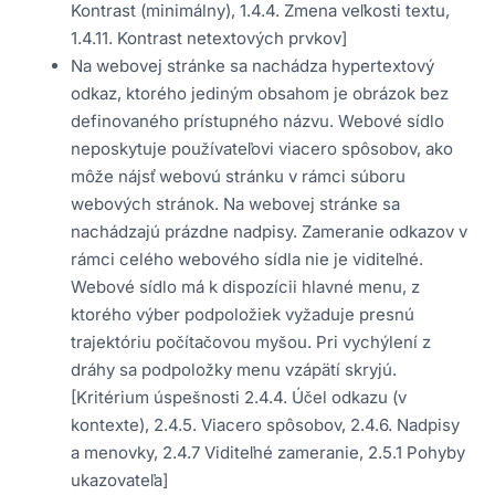
Kontrast (minimálny), 1.4.4. Zmena veľkosti textu,
1.4.11. Kontrast netextových prvkov]
Na webovej stránke sa nachádza hypertextový
odkaz, ktorého jediným obsahom je obrázok bez
definovaného prístupného názvu. Webové sídlo
neposkytuje používateľovi viacero spôsobov, ako
môže nájsť webovú stránku v rámci súboru
webových stránok. Na webovej stránke sa
nachádzajú prázdne nadpisy. Zameranie odkazov v
rámci celého webového sídla nie je viditeľné.
Webové sídlo má k dispozícii hlavné menu, z
ktorého výber podpoložiek vyžaduje presnú
trajektóriu počítačovou myšou. Pri vychýlení z
dráhy sa podpoložky menu vzápätí skryjú.
[Kritérium úspešnosti 2.4.4. Účel odkazu (v
kontexte), 2.4.5. Viacero spôsobov, 2.4.6. Nadpisy
a menovky, 2.4.7 Viditeľné zameranie, 2.5.1 Pohyby
ukazovateľa]