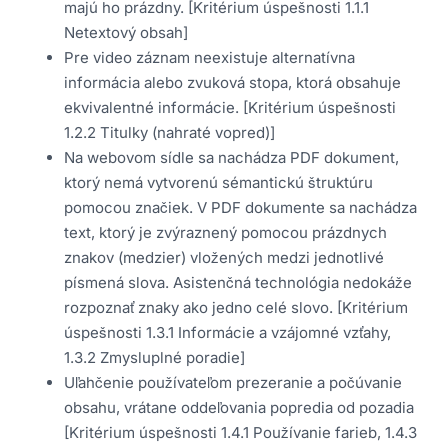
majú ho prázdny. [Kritérium úspešnosti 1.1.1
Netextový obsah]
Pre video záznam neexistuje alternatívna
informácia alebo zvuková stopa, ktorá obsahuje
ekvivalentné informácie. [Kritérium úspešnosti
1.2.2 Titulky (nahraté vopred)]
Na webovom sídle sa nachádza PDF dokument,
ktorý nemá vytvorenú sémantickú štruktúru
pomocou značiek. V PDF dokumente sa nachádza
text, ktorý je zvýraznený pomocou prázdnych
znakov (medzier) vložených medzi jednotlivé
písmená slova. Asistenčná technológia nedokáže
rozpoznať znaky ako jedno celé slovo. [Kritérium
úspešnosti 1.3.1 Informácie a vzájomné vzťahy,
1.3.2 Zmysluplné poradie]
Uľahčenie používateľom prezeranie a počúvanie
obsahu, vrátane oddeľovania popredia od pozadia
[Kritérium úspešnosti 1.4.1 Používanie farieb, 1.4.3