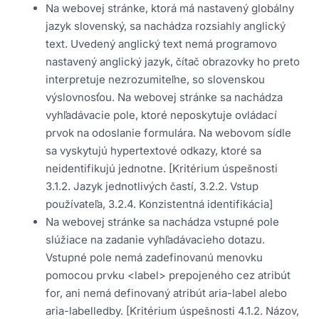
Na webovej stránke, ktorá má nastavený globálny
jazyk slovenský, sa nachádza rozsiahly anglický
text. Uvedený anglický text nemá programovo
nastavený anglický jazyk, čítač obrazovky ho preto
interpretuje nezrozumiteľne, so slovenskou
výslovnosťou. Na webovej stránke sa nachádza
vyhľadávacie pole, ktoré neposkytuje ovládací
prvok na odoslanie formulára. Na webovom sídle
sa vyskytujú hypertextové odkazy, ktoré sa
neidentifikujú jednotne. [Kritérium úspešnosti
3.1.2. Jazyk jednotlivých častí, 3.2.2. Vstup
používateľa, 3.2.4. Konzistentná identifikácia]
Na webovej stránke sa nachádza vstupné pole
slúžiace na zadanie vyhľadávacieho dotazu.
Vstupné pole nemá zadefinovanú menovku
pomocou prvku <label> prepojeného cez atribút
for, ani nemá definovaný atribút aria-label alebo
aria-labelledby. [Kritérium úspešnosti 4.1.2. Názov,