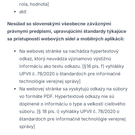
rola, hodnota]
atď.
Nesúlad so slovenskými všeobecne záväznými
právnymi predpismi, upravujúcimi štandardy týkajúce
sa prístupnosti webových sídel a mobilných aplikácii:
Na webovej stránke sa nachádza hypertextový
odkaz, ktorý neuvádza významovo výstižnú
informáciu ako textu odkazu. [§16 pís. f) vyhlášky
UPVII č. 78/2020 o štandardoch pre informačné
technológie verejnej správy]
Na webovej stránke sa vyskytujú odkazy na súbory
vo formáte PDF. Hypertextové odkazy nie sú
doplnené o informáciu o type a veľkosti cieľového
súboru. [§ 18 pís. i) vyhlášky UPVII č. 78/2020 o
štandardoch pre informačné technológie verejnej
správy]