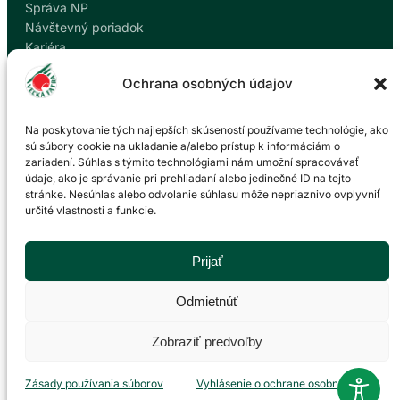
Správa NP
Návštevný poriadok
Kariéra
Kontakty
Ochrana osobných údajov
Ochrana osobných údajov
Nahlásiť korupciu
Na poskytovanie tých najlepších skúseností používame technológie, ako
sú súbory cookie na ukladanie a/alebo prístup k informáciám o
zariadení. Súhlas s týmito technológiami nám umožní spracovávať
Kontakt
údaje, ako je správanie pri prehliadaní alebo jedinečné ID na tejto
stránke. Nesúhlas alebo odvolanie súhlasu môže nepriaznivo ovplyvniť
určité vlastnosti a funkcie.
Správa Národného parku Veľká Fatra so sídlom v
Martine
P. O. Hviezdoslava 73/38
Prijať
036 01 Martin
043 428 45 03
Odmietnúť
info@npvf.sk
Zobraziť predvoľby
© 2026 Správa NP Veľká Fatra. Všetky práva vyhradené.
Zásady používania súborov
Vyhlásenie o ochrane osobných