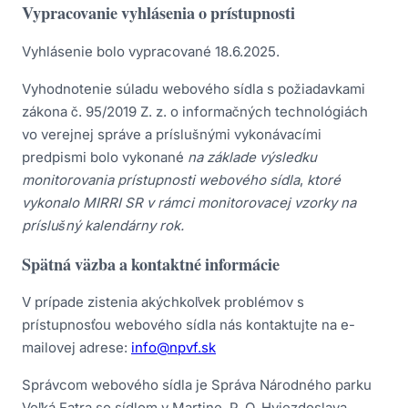
Vypracovanie vyhlásenia o prístupnosti
Vyhlásenie bolo vypracované 18.6.2025.
Vyhodnotenie súladu webového sídla s požiadavkami
zákona č. 95/2019 Z. z. o informačných technológiách
vo verejnej správe a príslušnými vykonávacími
predpismi bolo vykonané
na základe výsledku
monitorovania prístupnosti
webového sídla
,
ktoré
vykonalo MIRRI SR v rámci monitorovacej vzorky na
príslušný kalendárny rok.
Spätná väzba a kontaktné informácie
V prípade zistenia akýchkoľvek problémov s
prístupnosťou webového sídla nás kontaktujte na e-
mailovej adrese:
info@npvf.sk
Správcom webového sídla je Správa Národného parku
Veľká Fatra so sídlom v Martine, P. O. Hviezdoslava