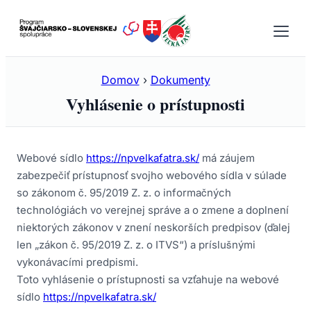
Prejsť
na
obsah
Domov
›
Dokumenty
Vyhlásenie o prístupnosti
Webové sídlo
https://npvelkafatra.sk/
má záujem
zabezpečiť prístupnosť svojho webového sídla v súlade
so zákonom č. 95/2019 Z. z. o informačných
technológiách vo verejnej správe a o zmene a doplnení
niektorých zákonov v znení neskorších predpisov (ďalej
len „zákon č. 95/2019 Z. z. o ITVS“) a príslušnými
vykonávacími predpismi.
Toto vyhlásenie o prístupnosti sa vzťahuje na webové
sídlo
https://npvelkafatra.sk/