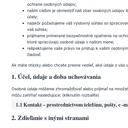
ochrane osobných údajov;
naším cieľom je obmedziť náš zber osobných údajov ib
účely;
najskôr požadujeme váš výslovný súhlas so spracova
váš súhlas;
prijímame primerané bezpečnostné opatrenia na ochra
ktoré spracúvajú osobné údaje v našom mene;
rešpektujeme vaše právo na prístup k vašim osobným
žiadosť.
Ak máte otázky alebo chcete presne vedieť, aké údaje o vás 
1. Účel, údaje a doba uchovávania
Osobné údaje môžeme zhromažďovať alebo prijímať na množstv
môžu zahŕňať nasledujúce: (kliknutím rozbalíte)
1.1 Kontakt – prostredníctvom telefónu, pošty, e -
2. Zdieľanie s inými stranami