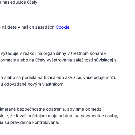
 nasledujúce účely:
e nájdete v našich zásadách
Cookie
.
yžaduje v reakcii na orgán činný v trestnom konaní v
mácie alebo na účely vyšetrovania záležitosti súvisiacej s
alebo sa podieľa na fúzii alebo akvizícii, vaše údaje môžu
dú odovzdané novým vlastníkom.
primerané bezpečnostné opatrenia, aby sme obmedzili
ťuje, že k vašim údajom majú prístup iba nevyhnutné osoby,
a sú pravidelne kontrolované.