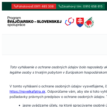
Pohotovosť:
0911 485 308
Zásahový tím: 0910 658 615
Prejsť
na
obsah
Toto vyhlásenie o ochrane osobných údajov bolo naposledy ak
legálne osoby s trvalým pobytom v Európskom hospodárskom p
V tomto vyhlásení o ochrane osobných údajov vysvetľujeme, č
https://npvelkafatra.sk
. Odporúčame vám, aby ste si toto vyhl
požiadavky právnych predpisov o ochrane osobných údajov. 
jasne uvádzame účely, na ktoré spracúvame osobné úd