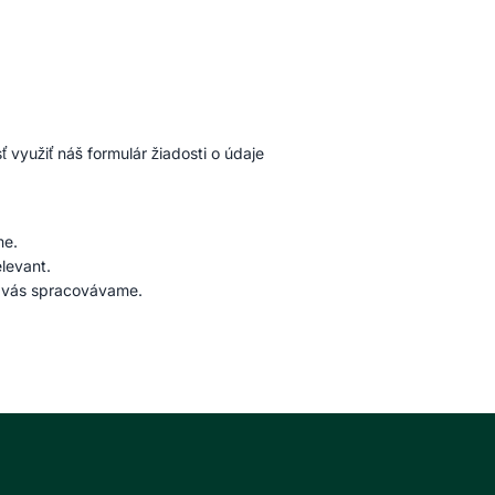
využiť náš formulár žiadosti o údaje
me.
elevant.
 o vás spracovávame.