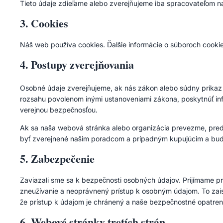
Tieto údaje zdieľame alebo zverejňujeme iba spracovateľom na
3. Cookies
Náš web používa cookies. Ďalšie informácie o súboroch cooki
4. Postupy zverejňovania
Osobné údaje zverejňujeme, ak nás zákon alebo súdny príkaz v
rozsahu povolenom inými ustanoveniami zákona, poskytnúť infor
verejnou bezpečnosťou.
Ak sa naša webová stránka alebo organizácia prevezme, predá 
byť zverejnené našim poradcom a prípadným kupujúcim a bu
5. Zabezpečenie
Zaviazali sme sa k bezpečnosti osobných údajov. Prijímame 
zneužívanie a neoprávnený prístup k osobným údajom. To zais
že prístup k údajom je chránený a naše bezpečnostné opatreni
6. Webové stránky tretích strán