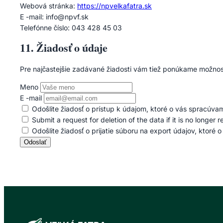
Webová stránka:
https://npvelkafatra.sk
E -mail:
info@
npvf.sk
Telefónne číslo: 043 428 45 03
11. Žiadosť o údaje
Pre najčastejšie zadávané žiadosti vám tiež ponúkame možnosť 
Meno
E -mail
Odošlite žiadosť o prístup k údajom, ktoré o vás spracúva
Submit a request for deletion of the data if it is no longer r
Odošlite žiadosť o prijatie súboru na export údajov, ktoré