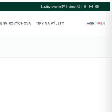
Ubytovanie
|
E-shop
|
|
ENVIROVÝCHOVA
TIPY NA VÝLETY
SK
|
EN