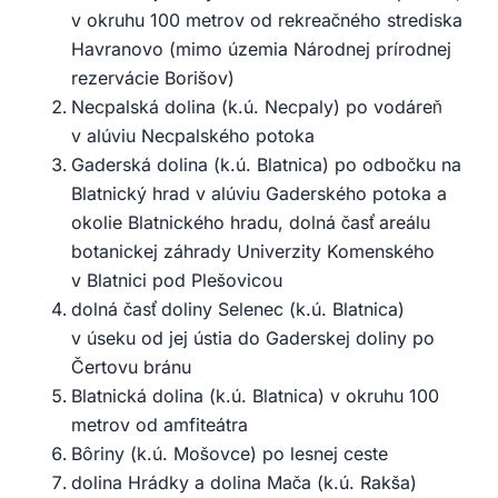
v okruhu 100 metrov od rekreačného strediska
Havranovo (mimo územia Národnej prírodnej
rezervácie Borišov)
Necpalská dolina (k.ú. Necpaly) po vodáreň
v alúviu Necpalského potoka
Gaderská dolina (k.ú. Blatnica) po odbočku na
Blatnický hrad v alúviu Gaderského potoka a
okolie Blatnického hradu, dolná časť areálu
botanickej záhrady Univerzity Komenského
v Blatnici pod Plešovicou
dolná časť doliny Selenec (k.ú. Blatnica)
v úseku od jej ústia do Gaderskej doliny po
Čertovu bránu
Blatnická dolina (k.ú. Blatnica) v okruhu 100
metrov od amfiteátra
Bôriny (k.ú. Mošovce) po lesnej ceste
dolina Hrádky a dolina Mača (k.ú. Rakša)