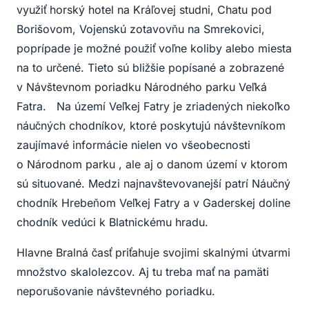
využiť horský hotel na Kráľovej studni, Chatu pod
Borišovom, Vojenskú zotavovňu na Smrekovici,
poprípade je možné použiť voľne koliby alebo miesta
na to určené. Tieto sú bližšie popísané a zobrazené
v Návštevnom poriadku Národného parku Veľká
Fatra. Na území Veľkej Fatry je zriadených niekoľko
náučných chodníkov, ktoré poskytujú návštevníkom
zaujímavé informácie nielen vo všeobecnosti
o Národnom parku , ale aj o danom území v ktorom
sú situované. Medzi najnavštevovanejší patrí Náučný
chodník Hrebeňom Veľkej Fatry a v Gaderskej doline
chodník vedúci k Blatnickému hradu.
Hlavne Bralná časť priťahuje svojimi skalnými útvarmi
množstvo skalolezcov. Aj tu treba mať na pamäti
neporušovanie návštevného poriadku.