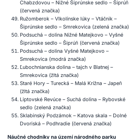
Chabzdovou – Nižné Šiprúnske sedlo – Šiprúň
(červená značka)
Ružomberok – Vlkolínske lúky – Vtáčnik –
Šiprúnske sedlo – Smrekovica (zelená značka)
Podsuchá – dolina Nižné Matejkovo – Vyšné
Šiprúnske sedlo – Šiprúň (červená značka)
Podsuchá – dolina Vyšné Matejkovo –
Smrekovica (modrá značka)
Ľubochnianska dolina – tajch v Blatnej –
Smrekovica (žltá značka)
Staré Hory – Turecká – Malá Krížna – Japeň
(žltá značka)
Liptovské Revúce – Suchá dolina – Rybovské
sedlo (zelená značka)
Sklabinský Podzámok – Katova skala – Dolné
Dvoriská – Podhradie (červená značka)
Náučné chodníky na území národného parku