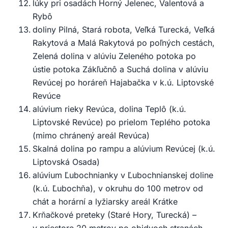
lúky pri osadách Horný Jelenec, Valentová a
Rybô
doliny Pilná, Stará robota, Veľká Turecká, Veľká
Rakytová a Malá Rakytová po poľných cestách,
Zelená dolina v alúviu Zeleného potoka po
ústie potoka Zákľučnô a Suchá dolina v alúviu
Revúcej po horáreň Hajabačka v k.ú. Liptovské
Revúce
alúvium rieky Revúca, dolina Teplô (k.ú.
Liptovské Revúce) po prielom Teplého potoka
(mimo chránený areál Revúca)
Skalná dolina po rampu a alúvium Revúcej (k.ú.
Liptovská Osada)
alúvium Ľubochnianky v Ľubochnianskej doline
(k.ú. Ľubochňa), v okruhu do 100 metrov od
chát a horární a lyžiarsky areál Krátke
Krňačkové preteky (Staré Hory, Turecká) –