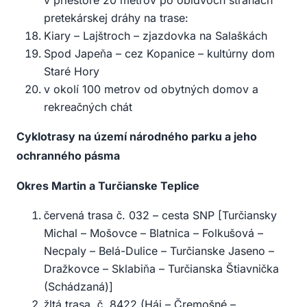
v priestore 20 metrov po obidvoch stranách
pretekárskej dráhy na trase:
Kiary – Lajštroch – zjazdovka na Salaškách
Spod Japeňa – cez Kopanice – kultúrny dom
Staré Hory
v okolí 100 metrov od obytných domov a
rekreačných chát
Cyklotrasy na území národného parku a jeho
ochranného pásma
Okres Martin a Turčianske Teplice
červená trasa č. 032 – cesta SNP [Turčiansky
Michal – Mošovce – Blatnica – Folkušová –
Necpaly – Belá-Dulice – Turčianske Jaseno –
Dražkovce – Sklabiňa – Turčianska Štiavnička
(Schádzaná)]
žltá trasa č. 8422 (Háj – Čremošné –