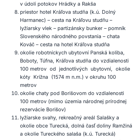
v údolí potokov Hrádky a Rakša
priestor hotel Kráľova studňa (k.ú. Dolný
Harmanec) – cesta na Kráľovu studňu –
lyžiarsky vlek – partizánsky bunker – pomník
Slovenského národného povstania – chata
Kováč – cesta na hotel Kráľova studňa
okolie robotníckych ubytovní Panská koliba,
Boboty, Túfna, Kráľova studňa do vzdialenosti
100 metrov od jednotlivých ubytovní, okolie
kóty Krížna (1574 m n.m.) v okruhu 100
metrov
okolie chaty pod Borišovom do vzdialenosti
100 metrov (mimo územia národnej prírodnej
rezervácie Borišov)
lyžiarske svahy, rekreačný areál Salašky a
okolie obce Turecká, dolná časť doliny Ramžiná
a okolie Tureckého salaša (k.ú. Turecká)