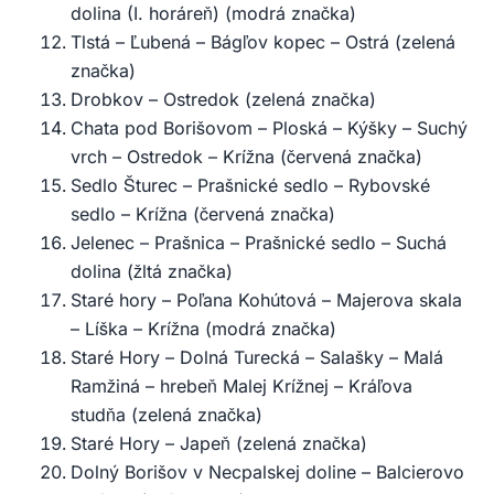
dolina (I. horáreň) (modrá značka)
Tlstá – Ľubená – Bágľov kopec – Ostrá (zelená
značka)
Drobkov – Ostredok (zelená značka)
Chata pod Borišovom – Ploská – Kýšky – Suchý
vrch – Ostredok – Krížna (červená značka)
Sedlo Šturec – Prašnické sedlo – Rybovské
sedlo – Krížna (červená značka)
Jelenec – Prašnica – Prašnické sedlo – Suchá
dolina (žltá značka)
Staré hory – Poľana Kohútová – Majerova skala
– Líška – Krížna (modrá značka)
Staré Hory – Dolná Turecká – Salašky – Malá
Ramžiná – hrebeň Malej Krížnej – Kráľova
studňa (zelená značka)
Staré Hory – Japeň (zelená značka)
Dolný Borišov v Necpalskej doline – Balcierovo