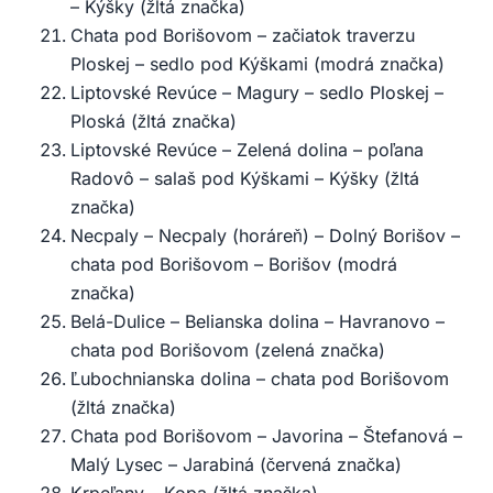
– Kýšky (žltá značka)
Chata pod Borišovom – začiatok traverzu
Ploskej – sedlo pod Kýškami (modrá značka)
Liptovské Revúce – Magury – sedlo Ploskej –
Ploská (žltá značka)
Liptovské Revúce – Zelená dolina – poľana
Radovô – salaš pod Kýškami – Kýšky (žltá
značka)
Necpaly – Necpaly (horáreň) – Dolný Borišov –
chata pod Borišovom – Borišov (modrá
značka)
Belá-Dulice – Belianska dolina – Havranovo –
chata pod Borišovom (zelená značka)
Ľubochnianska dolina – chata pod Borišovom
(žltá značka)
Chata pod Borišovom – Javorina – Štefanová –
Malý Lysec – Jarabiná (červená značka)