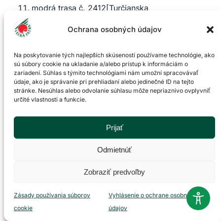
modrá trasa č. 2412[Turčianska
Štiavnička(Schádzaná) – Podhradie – Nolčovo
Ochrana osobných údajov
– Krpeľany]
zelená trasa č. 8424 [Podhradie – Hlavná
Na poskytovanie tých najlepších skúseností používame technológie, ako
dolina (po koniec asfaltovej cesty)]
sú súbory cookie na ukladanie a/alebo prístup k informáciám o
modrá trasa č. 2422 (Turčiansky Michal –
zariadení. Súhlas s týmito technológiami nám umožní spracovávať
údaje, ako je správanie pri prehliadaní alebo jedinečné ID na tejto
Rakša – dolina Mača po starý lom)
stránke. Nesúhlas alebo odvolanie súhlasu môže nepriaznivo ovplyvniť
určité vlastnosti a funkcie.
Okres Ružomberok
červená trasa č. 2416 (Ružomberok – Liptovská
Prijať
Osada)
Odmietnúť
žltá trasa č. 5421 (Černová – Bystrá dolina –
Černová)
Zobraziť predvoľby
zelená trasa č. 5422 (Černová – Ľubochnianska
dolina – Ľubochňa)
Zásady používania súborov
Vyhlásenie o ochrane osobných
zelená trasa č. 033 (Ružomberok – Vlkolínec –
cookie
údajov
Jazierce)