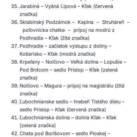
Jarabiná – Vyšná Lipová – Kľak (červená
značka)
Sklabinský Podzámok – Kaplna – Struháreň –
poľovnícka chatka – prípoj na modrú z
Podhradia – Kľak (žltá značka)
Podhradie – začiatok výstupu z doliny –
Košarisko – Kľak (modrá značka)
Krpeľany – Nolčovo – Veľká dolina – Lopušie –
Pod Brdcom – sedlo Príslop – Kľak (zelená
značka)
Nolčovo – Magura – prípoj na magistrálu (žltá
značka)
Ľubochnianske sedlo – hrebeň Tlstého dielu –
sedlo Príslop – Kľak (červená značka)
Ľubochnianska dolina – dolina Kľak – Kľak
(zelená značka)
Chata pod Borišovom – sedlo Ploskej –