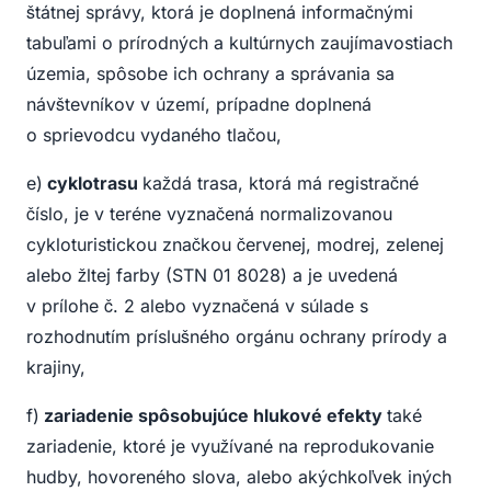
štátnej správy, ktorá je doplnená informačnými
tabuľami o prírodných a kultúrnych zaujímavostiach
územia, spôsobe ich ochrany a správania sa
návštevníkov v území, prípadne doplnená
o sprievodcu vydaného tlačou,
e)
cyklotrasu
každá trasa, ktorá má registračné
číslo, je v teréne vyznačená normalizovanou
cykloturistickou značkou červenej, modrej, zelenej
alebo žltej farby (STN 01 8028) a je uvedená
v prílohe č. 2 alebo vyznačená v súlade s
rozhodnutím príslušného orgánu ochrany prírody a
krajiny,
f)
zariadenie spôsobujúce hlukové efekty
také
zariadenie, ktoré je využívané na reprodukovanie
hudby, hovoreného slova, alebo akýchkoľvek iných