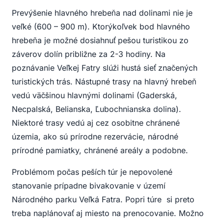
Prevýšenie hlavného hrebeňa nad dolinami nie je
veľké (600 – 900 m). Ktorýkoľvek bod hlavného
hrebeňa je možné dosiahnuť pešou turistikou zo
záverov dolín približne za 2-3 hodiny. Na
poznávanie Veľkej Fatry slúži hustá sieť značených
turistických trás. Nástupné trasy na hlavný hrebeň
vedú väčšinou hlavnými dolinami (Gaderská,
Necpalská, Belianska, Ľubochnianska dolina).
Niektoré trasy vedú aj cez osobitne chránené
územia, ako sú prírodne rezervácie, národné
prírodné pamiatky, chránené areály a podobne.
Problémom počas peších túr je nepovolené
stanovanie prípadne bivakovanie v území
Národného parku Veľká Fatra. Popri túre si preto
treba naplánovať aj miesto na prenocovanie. Možno