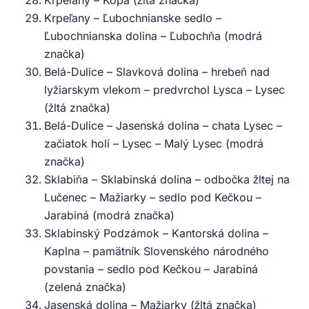
Krpeľany – Kopa (žltá značka)
Krpeľany – Ľubochnianske sedlo –
Ľubochnianska dolina – Ľubochňa (modrá
značka)
Belá-Dulice – Slavková dolina – hrebeň nad
lyžiarskym vlekom – predvrchol Lysca – Lysec
(žltá značka)
Belá-Dulice – Jasenská dolina – chata Lysec –
začiatok holí – Lysec – Malý Lysec (modrá
značka)
Sklabiňa – Sklabinská dolina – odbočka žltej na
Lučenec – Mažiarky – sedlo pod Kečkou –
Jarabiná (modrá značka)
Sklabinský Podzámok – Kantorská dolina –
Kaplna – pamätník Slovenského národného
povstania – sedlo pod Kečkou – Jarabiná
(zelená značka)
Jasenská dolina – Mažiarky (žltá značka)