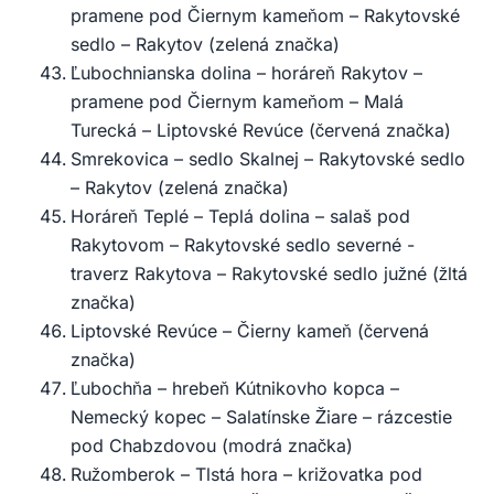
pramene pod Čiernym kameňom – Rakytovské
sedlo – Rakytov (zelená značka)
Ľubochnianska dolina – horáreň Rakytov –
pramene pod Čiernym kameňom – Malá
Turecká – Liptovské Revúce (červená značka)
Smrekovica – sedlo Skalnej – Rakytovské sedlo
– Rakytov (zelená značka)
Horáreň Teplé – Teplá dolina – salaš pod
Rakytovom – Rakytovské sedlo severné -
traverz Rakytova – Rakytovské sedlo južné (žltá
značka)
Liptovské Revúce – Čierny kameň (červená
značka)
Ľubochňa – hrebeň Kútnikovho kopca –
Nemecký kopec – Salatínske Žiare – rázcestie
pod Chabzdovou (modrá značka)
Ružomberok – Tlstá hora – križovatka pod