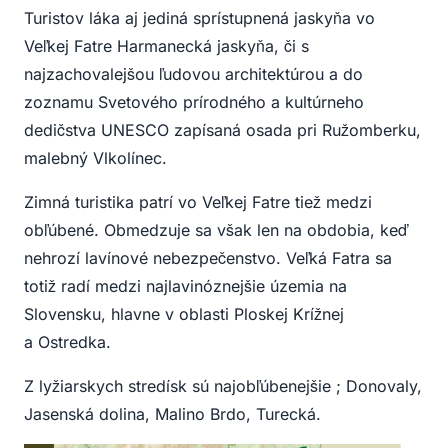
Turistov láka aj jediná sprístupnená jaskyňa vo
Veľkej Fatre Harmanecká jaskyňa, či s
najzachovalejšou ľudovou architektúrou a do
zoznamu Svetového prírodného a kultúrneho
dedičstva UNESCO zapísaná osada pri Ružomberku,
malebný Vlkolínec.
Zimná turistika patrí vo Veľkej Fatre tiež medzi
obľúbené. Obmedzuje sa však len na obdobia, keď
nehrozí lavínové nebezpečenstvo. Veľká Fatra sa
totiž radí medzi najlavinóznejšie územia na
Slovensku, hlavne v oblasti Ploskej Krížnej
a Ostredka.
Z lyžiarskych stredísk sú najobľúbenejšie ; Donovaly,
Jasenská dolina, Malino Brdo, Turecká.