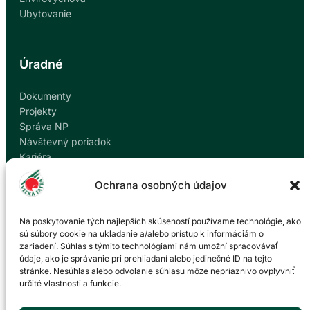
Ubytovanie
Úradné
Dokumenty
Projekty
Správa NP
Návštevný poriadok
Kariéra
Kontakty
Ochrana osobných údajov
Ochrana osobných údajov
Nahlásiť korupciu
Na poskytovanie tých najlepších skúseností používame technológie, ako
sú súbory cookie na ukladanie a/alebo prístup k informáciám o
zariadení. Súhlas s týmito technológiami nám umožní spracovávať
Kontakt
údaje, ako je správanie pri prehliadaní alebo jedinečné ID na tejto
stránke. Nesúhlas alebo odvolanie súhlasu môže nepriaznivo ovplyvniť
určité vlastnosti a funkcie.
Správa Národného parku Veľká Fatra so sídlom v
Martine