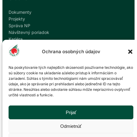
Dokumenty
Projekty
Správa NP
Návštevný poriadok
Kariéra
Kontakty
Ochrana osobných údajov
Ochrana osobných údajov
Nahlásiť korupciu
Na poskytovanie tých najlepších skúseností používame technológie, ako
sú súbory cookie na ukladanie a/alebo prístup k informáciám o
zariadení. Súhlas s týmito technológiami nám umožní spracovávať
Kontakt
údaje, ako je správanie pri prehliadaní alebo jedinečné ID na tejto
stránke. Nesúhlas alebo odvolanie súhlasu môže nepriaznivo ovplyvniť
určité vlastnosti a funkcie.
Správa Národného parku Veľká Fatra so sídlom v
Martine
P. O. Hviezdoslava 73/38
Prijať
036 01 Martin
043 428 45 03
Odmietnúť
info@npvf.sk