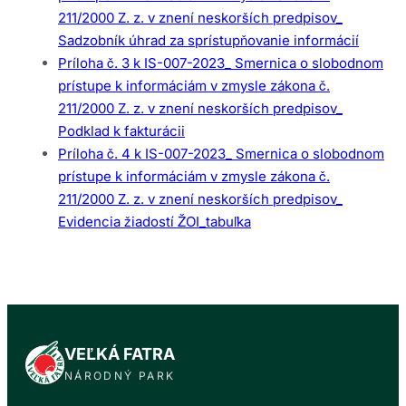
211/2000 Z. z. v znení neskorších predpisov_
Sadzobník úhrad za sprístupňovanie informácií
Príloha č. 3 k IS-007-2023_ Smernica o slobodnom
prístupe k informáciám v zmysle zákona č.
211/2000 Z. z. v znení neskorších predpisov_
Podklad k fakturácii
Príloha č. 4 k IS-007-2023_ Smernica o slobodnom
prístupe k informáciám v zmysle zákona č.
211/2000 Z. z. v znení neskorších predpisov_
Evidencia žiadostí ŽOI_tabuľka
VEĽKÁ FATRA
NÁRODNÝ PARK