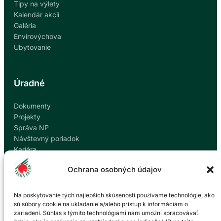
Tipy na výlety
Kalendár akcií
Galéria
Envirovýchova
Ubytovanie
Úradné
Dokumenty
Projekty
Správa NP
Návštevný poriadok
Kariéra
Kontakty
Ochrana osobných údajov
Ochrana osobných údajov
Nahlásiť korupciu
Na poskytovanie tých najlepších skúseností používame technológie, ako
sú súbory cookie na ukladanie a/alebo prístup k informáciám o
zariadení. Súhlas s týmito technológiami nám umožní spracovávať
Kontakt