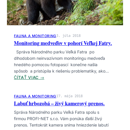
ZNAČKY
Bezpečnosť
Botanika
Dobrovoľníctvo
Envirovýchova
Financovanie
Hmyz
Infraštruktúra
Komunita
Legislatíva
3. júla 2018
FAUNA A MONITORING
Monitoring medveďov v pohorí Veľkej Fatry.
Manažment
Medveď
Mokrade
Monitoring
Obojživelníky
Šelmy
Turistika
Vtáctvo
Správa Národného parku Veľká Fatra po
dlhodobom neinvazívnom monitoringu medveďa
Výskum
hnedého pomocou fotopascí konečne našla
spôsob a pristúpila k riešeniu problematiky, ako…
:
ČÍTAŤ VIAC →
M
O
N
17. mája 2018
FAUNA A MONITORING
Labuť hrbozobá – živý kamerový prenos.
I
T
Správa Národného parku Veľká Fatra spolu s
O
firmou PROFI-NET s.r.o. Vám ponúka ďalší živý
R
prenos. Tentokrát kamera sníma hniezdenie labutí
I