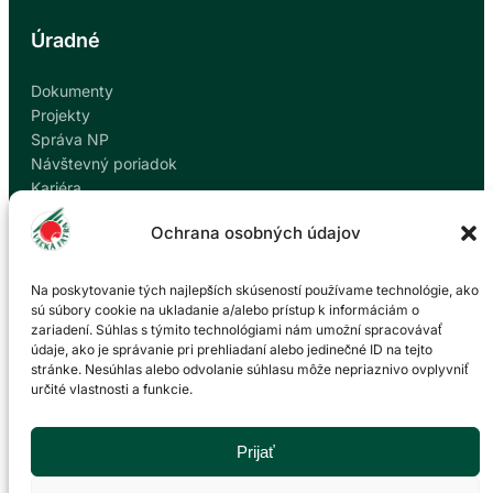
A
R
Úradné
E
Á
Dokumenty
L
Projekty
R
Správa NP
E
Návštevný poriadok
V
Kariéra
Ú
Kontakty
C
Ochrana osobných údajov
Ochrana osobných údajov
A
Nahlásiť korupciu
.
Na poskytovanie tých najlepších skúseností používame technológie, ako
sú súbory cookie na ukladanie a/alebo prístup k informáciám o
zariadení. Súhlas s týmito technológiami nám umožní spracovávať
Kontakt
údaje, ako je správanie pri prehliadaní alebo jedinečné ID na tejto
stránke. Nesúhlas alebo odvolanie súhlasu môže nepriaznivo ovplyvniť
určité vlastnosti a funkcie.
Správa Národného parku Veľká Fatra so sídlom v
Martine
P. O. Hviezdoslava 73/38
Prijať
036 01 Martin