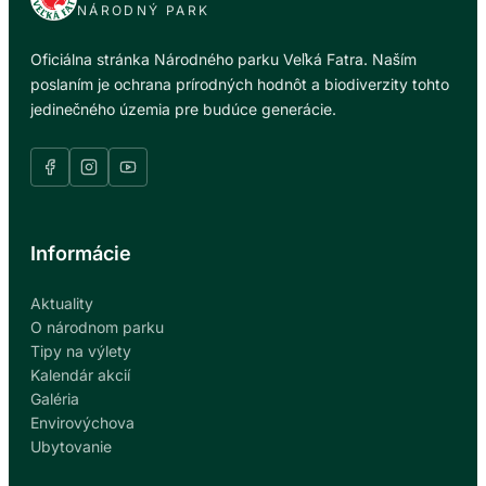
P
NÁRODNÝ PARK
R
T
Á
R
O
V
S
E
Oficiálna stránka Národného parku Veľká Fatra. Naším
S
O
.
N
T
poslaním je ochrana prírodných hodnôt a biodiverzity tohto
T
O
L
U
jedinečného územia pre budúce generácie.
S
I
R
.
V
C
O
A
S
T
I
Informácie
O
C
Aktuality
H
O národnom parku
R
Tipy na výlety
Á
Kalendár akcií
N
Galéria
E
Envirovýchova
N
Ubytovanie
Ý