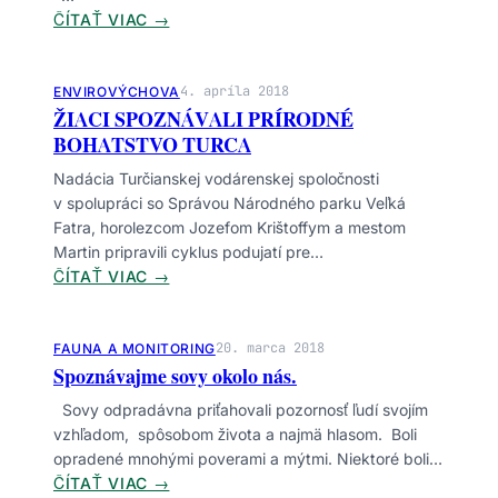
D
K
:
ČÍTAŤ VIAC →
A
R
E
M
M
I
J
I
E
E
F
G
4. apríla 2018
ENVIROVÝCHOVA
R
M
A
ŽIACI SPOZNÁVALI PRÍRODNÉ
R
O
A
T
BOHATSTVO TURCA
A
V
V
R
Č
Ý
Á
Nadácia Turčianskej vodárenskej spoločnosti
Y
N
P
–
v spolupráci so Správou Národného parku Veľká
.
Á
R
Ž
Fatra, horolezcom Jozefom Krištoffym a mestom
T
E
I
Martin pripravili cyklus podujatí pre…
R
N
V
:
ČÍTAŤ VIAC →
A
O
Ý
Ž
S
S
K
I
A
.
A
A
20. marca 2018
FAUNA A MONITORING
V
Spoznávajme sovy okolo nás.
M
C
E
E
I
Sovy odpradávna priťahovali pozornosť ľudí svojím
Ľ
R
S
vzhľadom, spôsobom života a najmä hlasom. Boli
K
O
P
opradené mnohými poverami a mýtmi. Niektoré boli…
Ý
V
O
:
ČÍTAŤ VIAC →
C
Ý
Z