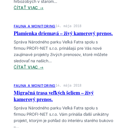
hrbozobých v starom…
N
:
ČÍTAŤ VIAC →
G
L
M
A
E
B
14. mája 2018
FAUNA A MONITORING
D
Plamienka driemavá – živý kamerový prenos.
U
V
Ť
Správa Národného parku Veľká Fatra spolu s
E
H
firmou PROFI-NET s.r.o. prinášajú pre Vás nové
Ď
R
zaujímavé projekty živých prenosov, ktoré môžete
O
B
sledovať na našich…
V
O
:
ČÍTAŤ VIAC →
V
Z
P
P
O
L
O
B
A
14. mája 2018
FAUNA A MONITORING
H
Á
Migračná trasa veľkých šeliem – živý
M
O
–
kamerový prenos.
I
R
Ž
E
Í
Správa Národného parku Veľká Fatra spolu s
I
N
V
firmou PROFI-NET s.r.o. Vám prináša ďalší unikátny
V
K
E
projekt, ktorým je pohľad do interiéru starého bukovo
Ý
A
Ľ
–…
K