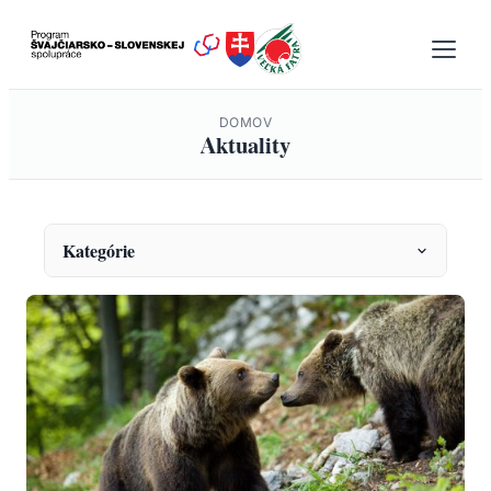
Prejsť
na
obsah
DOMOV
Aktuality
Kategórie
KATEGÓRIE
Envirovýchova
Fauna a monitoring
Ochrana prírody
Projekty
Správy a oznámenia