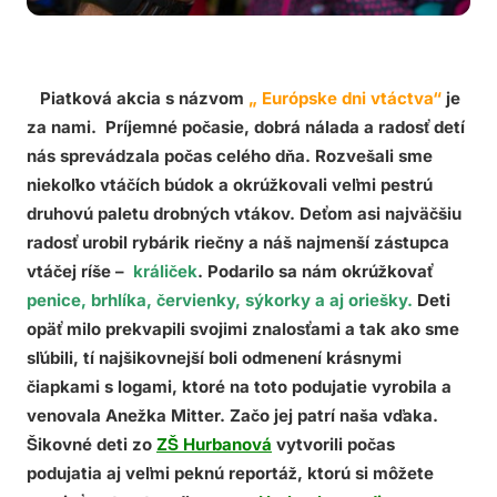
Piatková akcia s názvom
„ Európske dni vtáctva“
je
za nami. Príjemné počasie, dobrá nálada a radosť detí
nás sprevádzala počas celého dňa. Rozvešali sme
niekoľko vtáčích búdok a okrúžkovali veľmi pestrú
druhovú paletu drobných vtákov. Deťom asi najväčšiu
radosť urobil rybárik riečny a náš najmenší zástupca
vtáčej ríše –
králiček
. Podarilo sa nám okrúžkovať
penice, brhlíka, červienky, sýkorky a aj oriešky.
Deti
opäť milo prekvapili svojimi znalosťami a tak ako sme
sľúbili, tí najšikovnejší boli odmenení krásnymi
čiapkami s logami, ktoré na toto podujatie vyrobila a
venovala Anežka Mitter. Začo jej patrí naša vďaka.
Šikovné deti zo
ZŠ Hurbanová
vytvorili počas
podujatia aj veľmi peknú reportáž, ktorú si môžete