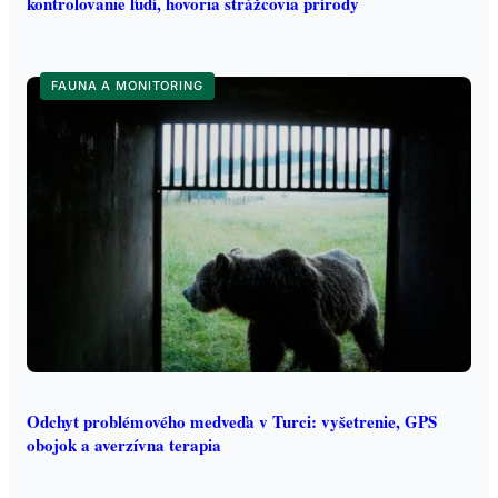
kontrolovanie ľudí, hovoria strážcovia prírody
FAUNA A MONITORING
Odchyt problémového medveďa v Turci: vyšetrenie, GPS
obojok a averzívna terapia