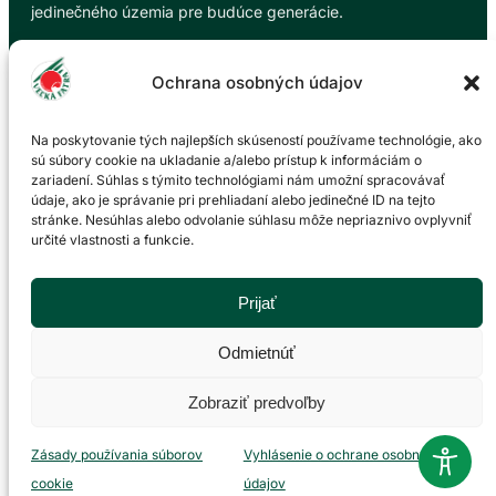
jedinečného územia pre budúce generácie.
Ochrana osobných údajov
Na poskytovanie tých najlepších skúseností používame technológie, ako
Informácie
sú súbory cookie na ukladanie a/alebo prístup k informáciám o
zariadení. Súhlas s týmito technológiami nám umožní spracovávať
údaje, ako je správanie pri prehliadaní alebo jedinečné ID na tejto
Aktuality
stránke. Nesúhlas alebo odvolanie súhlasu môže nepriaznivo ovplyvniť
O národnom parku
určité vlastnosti a funkcie.
Tipy na výlety
Kalendár akcií
Prijať
Galéria
Envirovýchova
Odmietnúť
Ubytovanie
Zobraziť predvoľby
Úradné
Zásady používania súborov
Vyhlásenie o ochrane osobných
cookie
údajov
Dokumenty