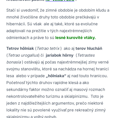
Stačí si uvedomiť, že zimné obdobie je obdobím kľudu a
mnohé živočíšne druhy toto obdobie prečkávajú v
hibernácii. Sú však ale aj také, ktoré sa evolučne
adaptovali na prežitie v tých najextrémnejších
odmienkach a práve to sú
lesné kurovité vtáky.
Tetrov hôlniak
(
Tetrao tetrix
) ako aj
terov hlucháň
(
Tetrao urogallus
) či
jariabok hôrny
(
Tetrastes
bonasia
) ostávajú aj počas najextrémnejšej zimy verné
svojmu stanovištu, ktoré sa nachádza na hornej hranici
lesa alebo v prípade
„hôlniaka“
aj nad touto hranicou.
Početnosť týchto druhov rapídne klesá a ako
sekundárny faktor možno označiť aj masový rozmach
nekontrolovateľného turizmu a skialpinizmu. Toto je
jeden z najdôležitejších argumentov, prečo niektoré
lokality nie sú povolené využívať pre rekreačný zimný
skialpinizmu a voľný pohyb.