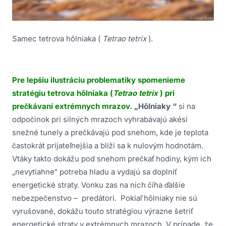
Samec tetrova hôlniaka (
Tetrao tetrix
).
Pre lepšiu ilustráciu problematiky spomenieme
stratégiu tetrova hôlniaka (
Tetrao tetrix
) pri
prečkávaní extrémnych mrazov.
„Hôlniaky “
si na
odpočinok pri silných mrazoch vyhrabávajú akési
snežné tunely a prečkávajú pod snehom, kde je teplota
častokrát prijateľnejšia a blíži sa k nulovým hodnotám.
Vtáky takto dokážu pod snehom prečkať hodiny, kým ich
„nevytiahne“ potreba hladu a vydajú sa doplniť
energetické straty. Vonku zas na nich číha ďalšie
nebezpečenstvo – predátori. Pokiaľ hôlniaky nie sú
vyrušované, dokážu touto stratégiou výrazne šetriť
energetické straty v extrémnych mrazoch. V prípade, že