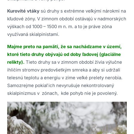
Kurovité vtáky
sú druhy s extrémne veľkými nárokmi na
kľudové zóny. V zimnom období ostávajú v nadmorských
výškach od 1000 – 1500 m n. m. a to je práve zóna
využívaná skialpinistami.
Majme preto na pamäti, že sa nachádzame v území,
ktoré tieto druhy obývajú od doby ľadovej (glaciálne
relikty).
Tieto druhy sa v zimnom období živia výlučne
ihličím stromov predovšetkým smreka a aby si udržali
telesnú teplotu a energiu v zime veľké prelety nerobia.
Samozrejme pokiaľ ich nevyrušuje nekontrolovaný
skialpinizmus v zónach, kde pohyb nie je povolený.