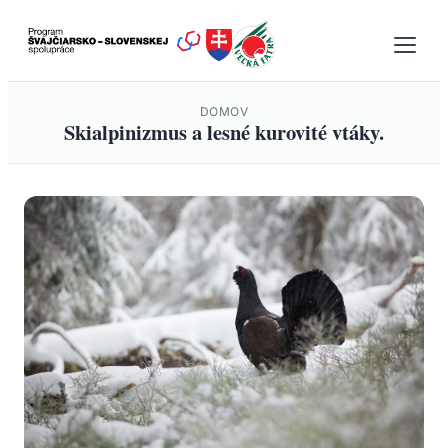
Prejsť
na
obsah
DOMOV
Skialpinizmus a lesné kurovité vtáky.