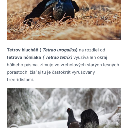
Tetrov hlucháň (
Tetrao urogallus
)
na rozdiel od
tetrova hôlniaka
( Tetrao tetrix)
využíva len okraj
hôľneho pásma
,
zimuje vo vrcholových starých lesných
porastoch, žiaľ aj tu je častokrát vyrušovaný
freeridistami.