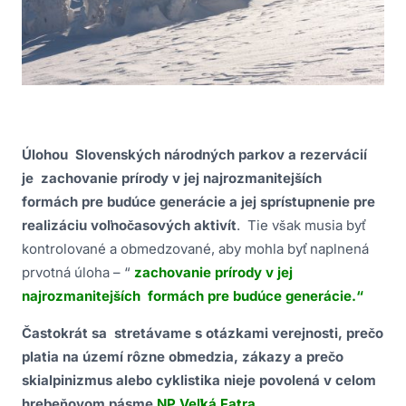
Úlohou Slovenských národných parkov a rezervácií
je zachovanie prírody v jej najrozmanitejších
formách pre budúce generácie a jej sprístupnenie pre
realizáciu voľnočasových aktivít
. Tie však musia byť
kontrolované a obmedzované, aby mohla byť naplnená
prvotná úloha – “
zachovanie prírody v jej
najrozmanitejších formách pre budúce generácie.“
Častokrát sa stretávame s otázkami verejnosti, prečo
platia na území rôzne obmedzia, zákazy a prečo
skialpinizmus alebo cyklistika nieje povolená v celom
hrebeňovom pásme
NP Veľká Fatra
.