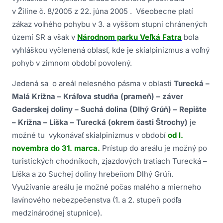
v Žiline č. 8/2005 z 22. júna 2005 . Všeobecne platí
zákaz voľného pohybu v 3. a vyššom stupni chránených
území SR a však v
Národnom parku Veľká Fatra
bola
vyhláškou vyčlenená oblasť, kde je skialpinizmus a voľný
pohyb v zimnom období povolený.
Jedená sa o areál nelesného pásma v oblasti
Turecká –
Malá Krížna – Kráľova studňa (prameň) – záver
Gaderskej doliny – Suchá dolina (Dlhý Grúň) – Repište
– Krížna – Líška – Turecká (okrem časti Štrochy)
je
možné tu vykonávať skialpinizmus v období
od l.
novembra do 31. marca.
Prístup do areálu je možný po
turistických chodníkoch, zjazdových tratiach Turecká –
Líška a zo Suchej doliny hrebeňom Dlhý Grúň.
Využívanie areálu je možné počas malého a mierneho
lavínového nebezpečenstva (1. a 2. stupeň podľa
medzinárodnej stupnice).