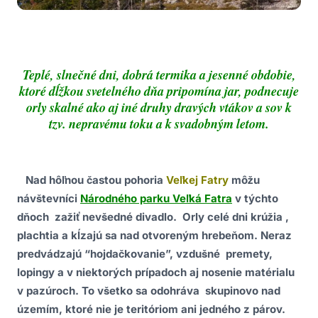
Teplé, slnečné dni, dobrá termika a jesenné obdobie,
ktoré dĺžkou svetelného dňa pripomína jar, podnecuje
orly skalné ako aj iné druhy dravých vtákov a sov k
tzv. nepravému toku a k svadobným letom.
Nad hôľnou častou pohoria
Veľkej Fatry
môžu
návštevníci
Národného parku Veľká Fatra
v týchto
dňoch zažiť nevšedné divadlo. Orly celé dni krúžia ,
plachtia a kĺzajú sa nad otvoreným hrebeňom. Neraz
predvádzajú “hojdačkovanie”, vzdušné premety,
lopingy a v niektorých prípadoch aj nosenie matérialu
v pazúroch. To všetko sa odohráva skupinovo nad
územím, ktoré nie je teritóriom ani jedného z párov.