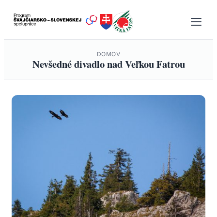
Prejsť
na
obsah
DOMOV
Nevšedné divadlo nad Veľkou Fatrou