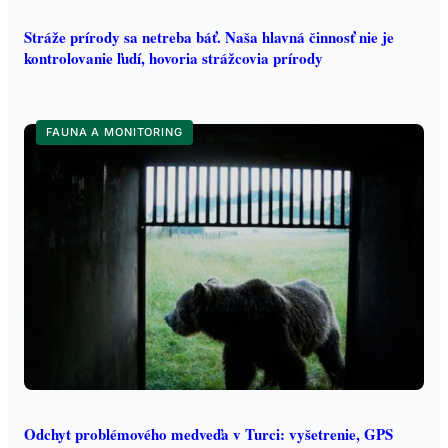
Stráže prírody sa netreba báť. Naša hlavná činnosť nie je
kontrolovanie ľudí, hovoria strážcovia prírody
FAUNA A MONITORING
Odchyt problémového medveďa v Turci: vyšetrenie, GPS