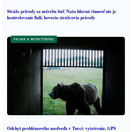
Stráže prírody sa netreba báť. Naša hlavná činnosť nie je
kontrolovanie ľudí, hovoria strážcovia prírody
FAUNA A MONITORING
Odchyt problémového medveďa v Turci: vyšetrenie, GPS