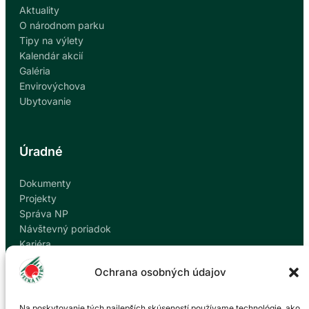
Aktuality
O národnom parku
Tipy na výlety
Kalendár akcií
Galéria
Envirovýchova
Ubytovanie
Úradné
Dokumenty
Projekty
Správa NP
Návštevný poriadok
Kariéra
Kontakty
Ochrana osobných údajov
Ochrana osobných údajov
Nahlásiť korupciu
Na poskytovanie tých najlepších skúseností používame technológie, ako