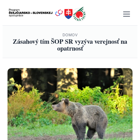
Prejsť
na
obsah
DOMOV
Zásahový tím ŠOP SR vyzýva verejnosť na
opatrnosť