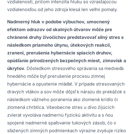
vzdialenosti, pričom intenzita hluku so vzrastajúcou
vzdialenosťou od jeho zdroja klesá len veľmi pomaly.
Nadmerný hluk v podobe výbuchov, umocnený
efektom odrazov od skalných útvarov môže pre
chránené druhy živočíchov predstavovať silný stres s
následkom priameho úhynu, útekových reakcií,
zranení, prerušenia hybernácie spiacich druhov,
opúšťanie prirodzených bezpečných miest, zimovísk a
úkrytov
. Dôsledkom stresového správania sa medveďa
hnedého môže byť prerušenie procesu zimnej
hybernácie a opustenie mláďat. V prípade stresovaných
dravých vtákov a sov môže dôjsť k nárazu do prekážok s
následkom vážneho poranenia ako zlomené krídlo či
zlomená chrbtica. Všeobecne stres u divo žijúcich
zvierat vyvoláva nadmernú fyzickú aktivitu a s ňou
spojené nadmerné spaľovanie tukových zásob, čo v
sťažených zimných podmienkach výrazne zvyšuje riziko