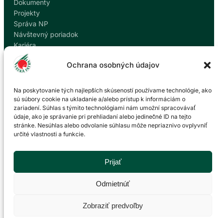
Dokumenty
Projekty
Správa NP
Návštevný poriadok
Kariéra
Kontakty
Ochrana osobných údajov
Ochrana osobných údajov
Nahlásiť korupciu
Na poskytovanie tých najlepších skúseností používame technológie, ako
sú súbory cookie na ukladanie a/alebo prístup k informáciám o
zariadení. Súhlas s týmito technológiami nám umožní spracovávať
Kontakt
údaje, ako je správanie pri prehliadaní alebo jedinečné ID na tejto
stránke. Nesúhlas alebo odvolanie súhlasu môže nepriaznivo ovplyvniť
určité vlastnosti a funkcie.
Správa Národného parku Veľká Fatra so sídlom v
Martine
P. O. Hviezdoslava 73/38
Prijať
036 01 Martin
043 428 45 03
Odmietnúť
info@npvf.sk
Zobraziť predvoľby