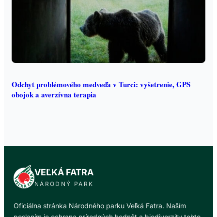
Odchyt problémového medveďa v Turci: vyšetrenie, GPS
obojok a averzívna terapia
VEĽKÁ FATRA
NÁRODNÝ PARK
Oficiálna stránka Národného parku Veľká Fatra. Naším
poslaním je ochrana prírodných hodnôt a biodiverzity tohto