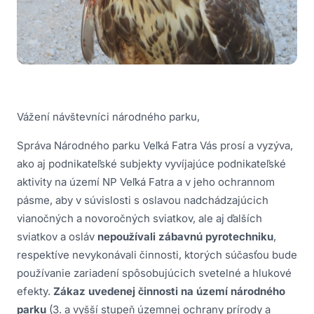
Vážení návštevníci národného parku,
Správa Národného parku Veľká Fatra Vás prosí a vyzýva,
ako aj podnikateľské subjekty vyvíjajúce podnikateľské
aktivity na území NP Veľká Fatra a v jeho ochrannom
pásme, aby v súvislosti s oslavou nadchádzajúcich
vianočných a novoročných sviatkov, ale aj ďalších
sviatkov a osláv
nepoužívali zábavnú pyrotechniku
,
respektíve nevykonávali činnosti, ktorých súčasťou bude
používanie zariadení spôsobujúcich svetelné a hlukové
efekty.
Zákaz uvedenej činnosti na území národného
parku
(3. a vyšší stupeň územnej ochrany prírody a