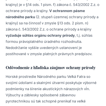
krajiny) je v §14 ods. 1 písm. f) zákona č. 543/2002 Z.z. o
ochrane prírody a krajiny.
V ochrannom pásme
národného parku
(2. stupeň územnej ochrany prírody a
krajiny) sa na činnosť v zmysle §13 ods. 2 písm. n)
zákona č. 543/2002 Z.z. o ochrane prírody a krajiny
vyžaduje súhlas orgánu ochrany prírody
, t.j. súhlas
formou právoplatného úradného rozhodnutia.
Nedodržanie vyššie uvedených ustanovení je
postihované v zmysle platných právnych predpisov.
Odôvodnenie z hľadiska záujmov ochrany prírody
Horské prostredie Národného parku Veľká Fatra so
svojimi údoliami a skalnými útvarmi poskytuje výborné
podmienky na šírenie akustických nárazových vĺn.
Výbuchy a záblesky spôsobené zábavnou
pyrotechnikou sú tak schopné prenikať na veľké