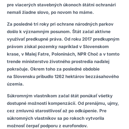
pre viacerých stavebných úkonoch štátni ochranári
nemali žiadne slovo, po novom ho máme.
Za posledné tri roky pri ochrane národných parkov
došlo k významným posunom. Štát začal aktívne
využívať predkupné práva. Od roku 2017 predkupným
právom získal pozemky napríklad v Slovenskom
krase, v Malej Fatre, Poloninách, NPR Choč a v tomto
trende ministerstvo životného prostredia naďalej
pokračuje. Okrem toho za posledné obdobie
na Slovensku pribudlo 1262 hektárov bezzásahového
územia.
Súkromným vlastníkom začal štát ponúkať všetky
dostupné možnosti kompenzácií. Od prenájmu, ujmy,
cez zmluvnú starostlivosť až po odkúpenie. Pre
súkromných vlastníkov sa po rokoch vytvorila
možnosť čerpať podporu z eurofondov.