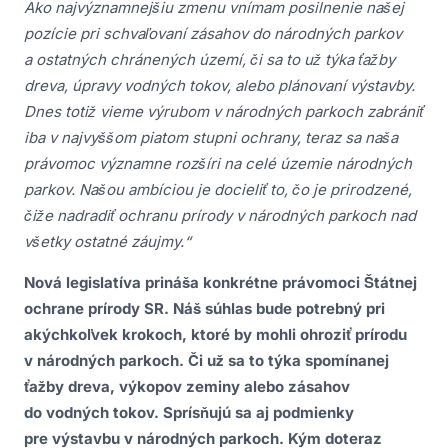
Ako najvýznamnejšiu zmenu vnímam posilnenie našej
pozície pri schvaľovaní zásahov do národných parkov
a ostatných chránených území, či sa to už týka ťažby
dreva, úpravy vodných tokov, alebo plánovaní výstavby.
Dnes totiž vieme výrubom v národných parkoch zabrániť
iba v najvyššom piatom stupni ochrany, teraz sa naša
právomoc významne rozšíri na celé územie národných
parkov. Našou ambíciou je docieliť to, čo je prirodzené,
čiže nadradiť ochranu prírody v národných parkoch nad
všetky ostatné záujmy.“
Nová legislatíva prináša konkrétne právomoci Štátnej
ochrane prírody SR. Náš súhlas bude potrebný pri
akýchkoľvek krokoch, ktoré by mohli ohroziť prírodu
v národných parkoch. Či už sa to týka spomínanej
ťažby dreva, výkopov zeminy alebo zásahov
do vodných tokov. Sprísňujú sa aj podmienky
pre výstavbu v národných parkoch. Kým doteraz