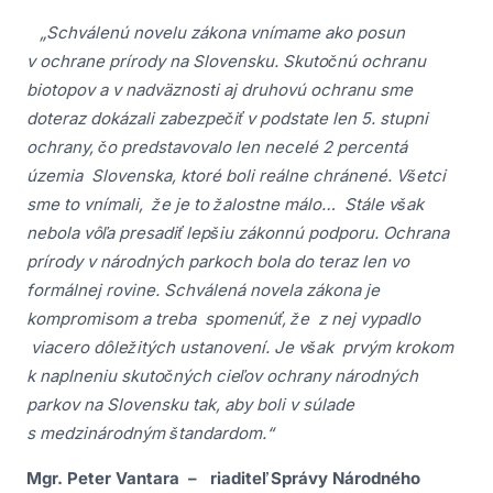
„Schválenú novelu zákona vnímame ako posun
v ochrane prírody na Slovensku. Skutočnú ochranu
biotopov a v nadväznosti aj druhovú ochranu sme
doteraz dokázali zabezpečiť v podstate len 5. stupni
ochrany, čo predstavovalo len necelé 2 percentá
územia Slovenska, ktoré boli reálne chránené. Všetci
sme to vnímali, že je to žalostne málo… Stále však
nebola vôľa presadiť lepšiu zákonnú podporu. Ochrana
prírody v národných parkoch bola do teraz len vo
formálnej rovine. Schválená novela zákona je
kompromisom a treba spomenúť, že z nej vypadlo
viacero dôležitých ustanovení. Je však prvým krokom
k naplneniu skutočných cieľov ochrany národných
parkov na Slovensku tak, aby boli v súlade
s medzinárodným štandardom.“
Mgr. Peter Vantara – riaditeľ Správy Národného