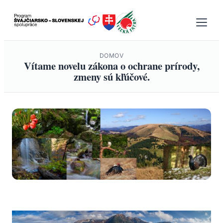
Prejsť
na
obsah
DOMOV
Vítame novelu zákona o ochrane prírody,
zmeny sú kľúčové.