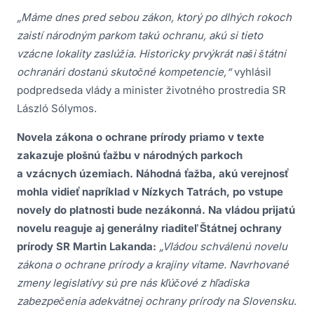
„Máme dnes pred sebou zákon, ktorý po dlhých rokoch
zaistí národným parkom takú ochranu, akú si tieto
vzácne lokality zaslúžia. Historicky prvýkrát naši štátni
ochranári dostanú skutočné kompetencie,“
vyhlásil
podpredseda vlády a minister životného prostredia SR
László Sólymos.
Novela zákona o ochrane prírody priamo v texte
zakazuje plošnú ťažbu v národných parkoch
a vzácnych územiach. Náhodná ťažba, akú verejnosť
mohla vidieť napríklad v Nízkych Tatrách, po vstupe
novely do platnosti bude nezákonná. Na vládou prijatú
novelu reaguje aj generálny riaditeľ Štátnej ochrany
prírody SR Martin Lakanda:
„Vládou schválenú novelu
zákona o ochrane prírody a krajiny vítame. Navrhované
zmeny legislatívy sú pre nás kľúčové z hľadiska
zabezpečenia adekvátnej ochrany prírody na Slovensku.