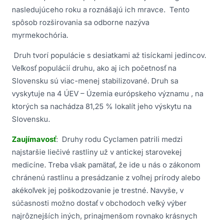
nasledujúceho roku a roznášajú ich mravce. Tento
spôsob rozširovania sa odborne nazýva
myrmekochória.
Druh tvorí populácie s desiatkami až tisíckami jedincov.
Veľkosť populácií druhu, ako aj ich početnosť na
Slovensku sú viac-menej stabilizované. Druh sa
vyskytuje na 4 ÚEV – Územia európskeho významu , na
ktorých sa nachádza 81,25 % lokalít jeho výskytu na
Slovensku.
Zaujímavosť
: Druhy rodu Cyclamen patrili medzi
najstaršie liečivé rastliny už v antickej starovekej
medicíne. Treba však pamätať, že ide u nás o zákonom
chránenú rastlinu a presádzanie z voľnej prírody alebo
akékoľvek jej poškodzovanie je trestné. Navyše, v
súčasnosti možno dostať v obchodoch veľký výber
najrôznejších iných, prinajmenšom rovnako krásnych