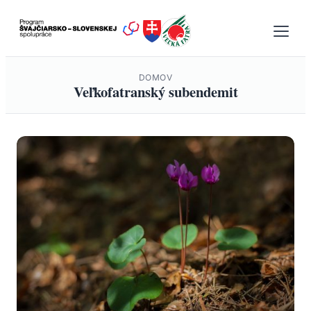
Prejsť
na
obsah
DOMOV
Veľkofatranský subendemit