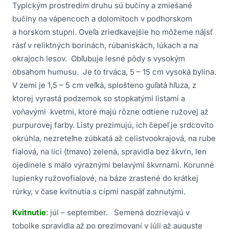
Typickým prostredím druhu sú bučiny a zmiešané
bučiny na vápencoch a dolomitoch v podhorskom
a horskom stupni. Oveľa zriedkavejšie ho môžeme nájsť
rásť v reliktných borinách, rúbaniskách, lúkach a na
okrajoch lesov. Obľubuje lesné pôdy s vysokým
obsahom humusu. Je to trváca, 5 – 15 cm vysoká bylina.
V zemi je 1,5 – 5 cm veľká, splošteno guľatá hľuza, z
ktorej vyrastá podzemok so stopkatými listami a
voňavými kvetmi, ktoré majú rôzne odtiene ružovej až
purpurovej farby. Listy prezimujú, ich čepeľ je srdcovito
okrúhla, nezreteľne zúbkatá až celistvookrajová, na rube
fialová, na líci (tmavo) zelená, spravidla bez škvŕn, len
ojedinele s málo výraznými belavými škvrnami. Korunné
lupienky ružovofialové, na báze zrastené do krátkej
rúrky, v čase kvitnutia s cípmi naspäť zahnutými.
Kvitnutie
:
júl – september. Semená dozrievajú v
tobolke spravidla až po prezimovaní v júli až auguste