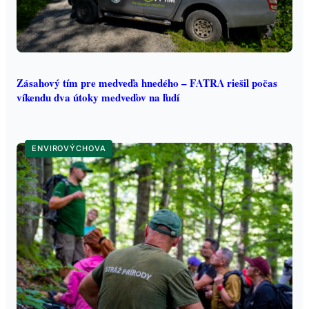
Zásahový tím pre medveďa hnedého – FATRA riešil počas
víkendu dva útoky medveďov na ľudí
ENVIROVÝCHOVA