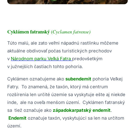
Cyklámen fatranský
(
Cyclamen fatrense
)
Túto malú, ale zato veľmi nápadnú rastlinku môžeme
aktuálne obdivovať počas turistických prechodov
v
Národnom parku Veľká Fatra
predovšetkým
v južnejších častiach tohto pohoria.
Cyklámen označujeme ako
subendemit
pohoria Veľkej
Fatry. To znamená, že taxón, ktorý má centrum
rozšírenia len určité územie sa vyskytuje ešte aj niekde
inde, ale na oveľa menšom území. Cyklámen fatranský
sa tiež označuje ako
západokarpatský endemit
.
Endemit
označuje taxón, vyskytujúci sa len na určitom
území.