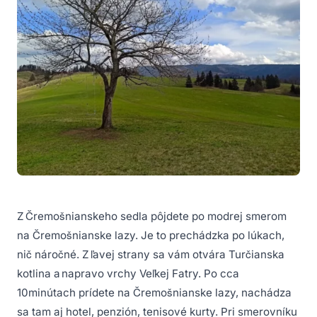
Z Čremošnianskeho sedla pôjdete po modrej smerom
na Čremošnianske lazy. Je to prechádzka po lúkach,
nič náročné. Z ľavej strany sa vám otvára Turčianska
kotlina a napravo vrchy Veľkej Fatry. Po cca
10minútach prídete na Čremošnianske lazy, nachádza
sa tam aj hotel, penzión, tenisové kurty. Pri smerovníku