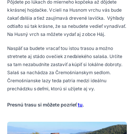
Pôjdete po lúkach do mierneho kopčeka až dôjdete
k krásnej hojdačke. V cieli na Husnom vrchu vás bude
čakať ďalšia a tiež zaujímavá drevené lavička. Výhľady
odtiaľto sú tak krásne, že sa nebudete vedieť vynadívať.
Na Husný vrch sa môžete vydať aj z obce Háj.
Naspäť sa budete vracať tou istou trasou a možno
stretnete aj stádo ovečiek z neďalekého salaša. Určite
sa tam nezabudnite zastaviť a kúpiť si lokálne dobroty.
Salaš sa nachádza za Čremošnianskym sedlom.
Čremošnianske lazy teda patria medzi ideálnu
prechádzku s deťmi, ktorú si užijete aj vy.
Presnú trasu si môžete pozrieť
tu
.