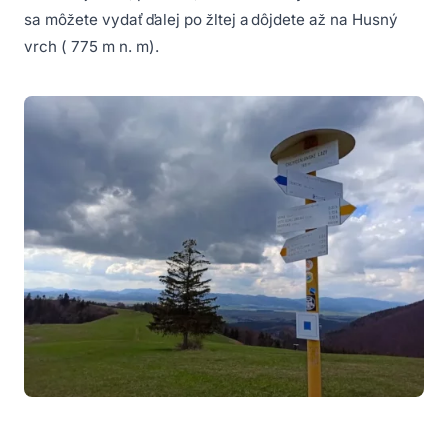
sa môžete vydať ďalej po žltej a dôjdete až na Husný
vrch ( 775 m n. m).