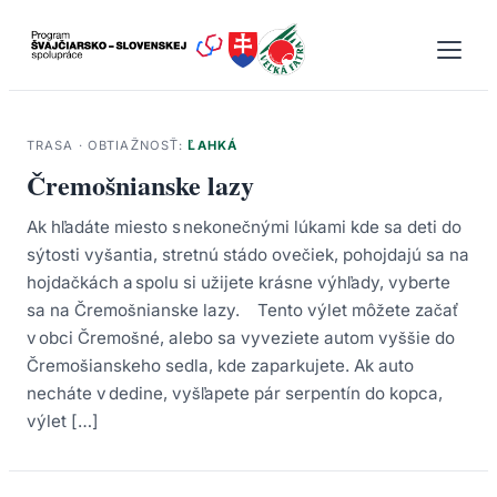
Prejsť
na
obsah
TRASA · OBTIAŽNOSŤ:
ĽAHKÁ
Čremošnianske lazy
Ak hľadáte miesto s nekonečnými lúkami kde sa deti do
sýtosti vyšantia, stretnú stádo ovečiek, pohojdajú sa na
hojdačkách a spolu si užijete krásne výhľady, vyberte
sa na Čremošnianske lazy. Tento výlet môžete začať
v obci Čremošné, alebo sa vyveziete autom vyššie do
Čremošianskeho sedla, kde zaparkujete. Ak auto
necháte v dedine, vyšľapete pár serpentín do kopca,
výlet […]