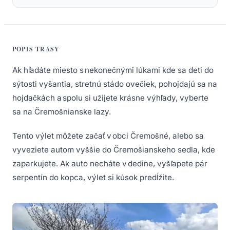
POPIS TRASY
Ak hľadáte miesto s nekonečnými lúkami kde sa deti do
sýtosti vyšantia, stretnú stádo ovečiek, pohojdajú sa na
hojdačkách a spolu si užijete krásne výhľady, vyberte
sa na Čremošnianske lazy.
Tento výlet môžete začať v obci Čremošné, alebo sa
vyveziete autom vyššie do Čremošianskeho sedla, kde
zaparkujete. Ak auto necháte v dedine, vyšľapete pár
serpentín do kopca, výlet si kúsok predĺžite.