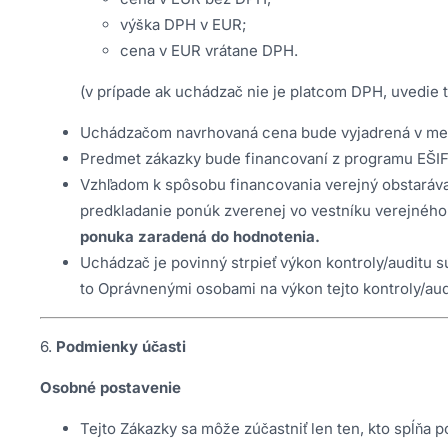
výška DPH v EUR;
cena v EUR vrátane DPH.
(v prípade ak uchádzač nie je platcom DPH, uvedie 
Uchádzačom navrhovaná cena bude vyjadrená v mene
Predmet zákazky bude financovaní z programu EŠIF 
Vzhľadom k spôsobu financovania verejný obstaráv
predkladanie ponúk zverenej vo vestníku verejného
ponuka zaradená do hodnotenia.
Uchádzač je povinný strpieť výkon kontroly/auditu 
to Oprávnenými osobami na výkon tejto kontroly/aud
6.
Podmienky účasti
Osobné postavenie
Tejto Zákazky sa môže zúčastniť len ten, kto spĺňa