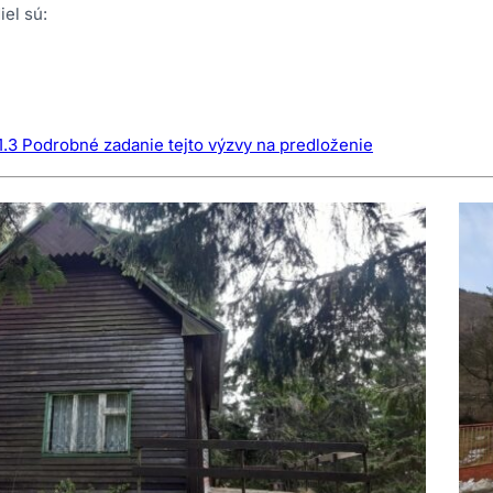
el sú:
a 1.3 Podrobné zadanie tejto výzvy na predloženie