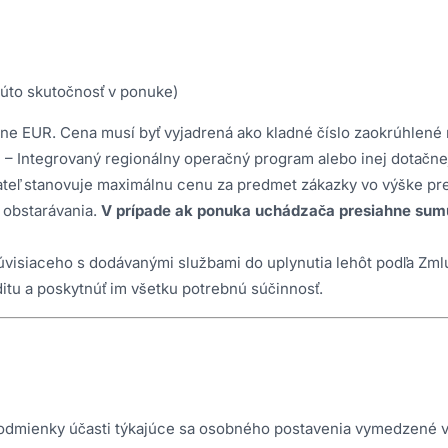
túto skutočnosť v ponuke)
 EUR. Cena musí byť vyjadrená ako kladné číslo zaokrúhlené 
– Integrovaný regionálny operačný program alebo inej dotačnej
ateľ stanovuje maximálnu cenu za predmet zákazky vo výške pr
 obstarávania.
V prípade ak ponuka uchádzača presiahne sum
súvisiaceho s dodávanými službami do uplynutia lehôt podľa Zml
itu a poskytnúť im všetku potrebnú súčinnosť.
 podmienky účasti týkajúce sa osobného postavenia vymedzené v