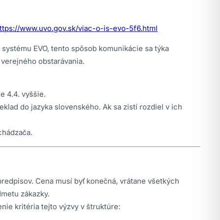
ttps://www.uvo.gov.sk/viac-o-is-evo-5f6.html
 systému EVO, tento spôsob komunikácie sa týka
verejného obstarávania.
 4.4. vyššie.
lad do jazyka slovenského. Ak sa zistí rozdiel v ich
chádzača.
predpisov. Cena musí byť konečná, vrátane všetkých
edmetu zákazky.
 kritéria tejto výzvy v štruktúre: