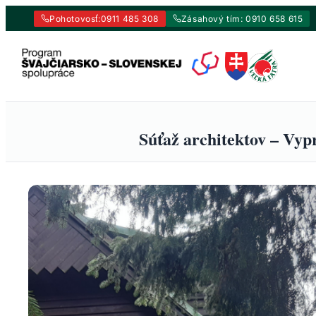
Pohotovosť:
0911 485 308
Zásahový tím: 0910 658 615
Prejsť
na
obsah
Súťaž architektov – Vy