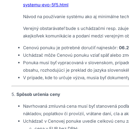
systemu-evo-5f5.html
Návod na používanie systému ako aj minimálne tec
Verejný obstarávateľ bude s uchádzačmi resp. záu
akejkoľvek komunikácie a podaní medzi verejným o
Cenovú ponuku je potrebné doručiť najneskôr:
06.2
Uchádzač môže Cenovú ponuku vziať späť alebo zme
Ponuka musí byť vypracovaná v slovenskom, prípadne
obsahu, rozhodujúci je preklad do jazyka slovensk
V prípade, kde to určuje výzva, musia byť dokumen
5.
Spôsob určenia ceny
Navrhovaná zmluvná cena musí byť stanovená podľa 
nákladov, poplatkov či provízií, vrátane daní, cla 
Uchádzač v Cenovej ponuke uvedie celkovú cenu za d
cena v EUR bez DPH;