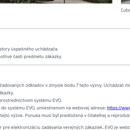
Ľub
iestory úspešného uchádzača.
otlivé časti predmetu zákazky.
dovaných odkladov v zmysle bodu 7 tejto výzvy. Uchádzač môž
ákazky.
 prostredníctvom systému EVO.
e do systému EVO, umiestnenom na webovej adrese:
https://ww
ejto výzve. Ponuka musí byť predložená v čitateľnej a reprodu
ér pre elektronizáciu zadávania verejných zákaziek. EVO je we