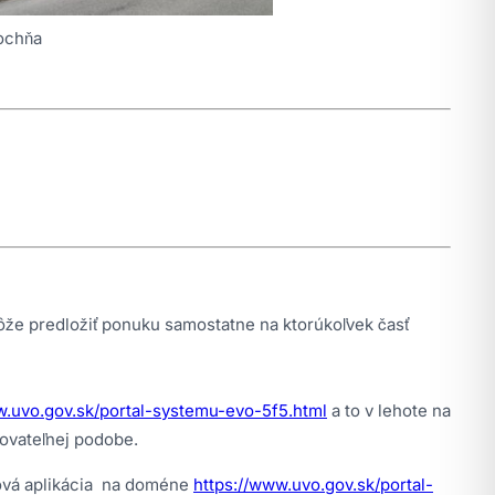
ochňa
e predložiť ponuku samostatne na ktorúkoľvek časť
w.uvo.gov.sk/portal-systemu-evo-5f5.html
a to v lehote na
kovateľnej podobe.
bová aplikácia na doméne
https://www.uvo.gov.sk/portal-