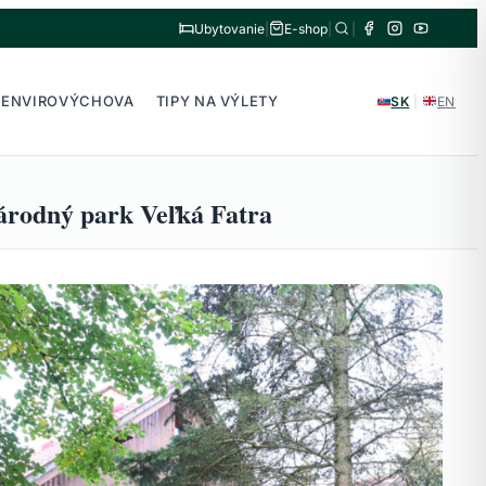
Ubytovanie
|
E-shop
|
|
ENVIROVÝCHOVA
TIPY NA VÝLETY
SK
|
EN
árodný park Veľká Fatra