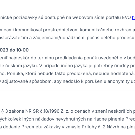
hnické požiadavky sú dostupné na webovom sídle portálu EVO
h
jemcami komunikovať prostredníctvom komunikačného rozhrania
bstarávateľom a záujemcami/uchádzačmi počas celého procesu 
023 do 10:00
niť najneskôr do termínu predkladania ponúk uvedeného v bode
 českom jazyku. V prípade iného jazyka je potrebný úradný prek
ého. Ponuka, ktorá nebude takto predložená, nebude hodnotená.
ty adjustované spôsobom, aby nedošlo k porušeniu anonymity u
§ 3 zákona NR SR č.18/1996 Z. z. o cenách v znení neskorších 
a akýchkoľvek iných nákladov nevyhnutných na riadne plnenie Pr
odanie Predmetu zákazky v zmysle Prílohy č. 2 Návrh na plnenie