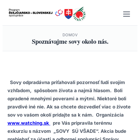
Prejsť
na
obsah
DOMOV
Spoznávajme sovy okolo nás.
Sovy odpradávna priťahovali pozornosť ľudí svojím
vzhľadom, spôsobom života a najmä hlasom. Boli
opradené mnohými poverami a mýtmi. Niektoré boli
pravdivé iné nie. Ak sa chcete dozvedieť viac o živote
sov vo vašom okolí pridajte sa k nám. Organizácia
www.watching.sk
pre Vás pripravila terénnu
exkurziu s názvom „SOVY SÚ VŠADE“. Akcia bude
prebiehať za účasti a odbornej spolupráci Správy