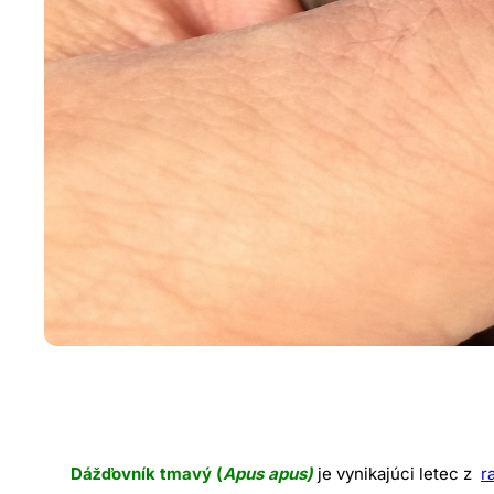
Dážďovník tmavý (
Apus apus)
je vynikajúci letec z
r