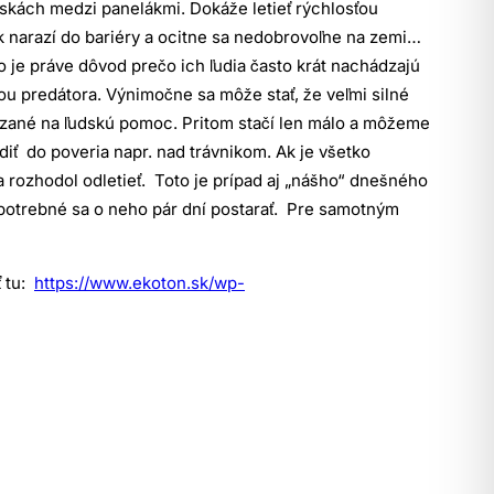
skách medzi panelákmi. Dokáže letieť rýchlosťou
k narazí do bariéry a ocitne sa nedobrovoľne na zemi…
o je práve dôvod prečo ich ľudia často krát nachádzajú
sťou predátora. Výnimočne sa môže stať, že veľmi silné
zané na ľudskú pomoc. Pritom stačí len málo a môžeme
iť do poveria napr. nad trávnikom. Ak je všetko
a rozhodol odletieť. Toto je prípad aj „nášho“ dnešného
 potrebné sa o neho pár dní postarať. Pre samotným
ť tu:
https://www.ekoton.sk/wp-