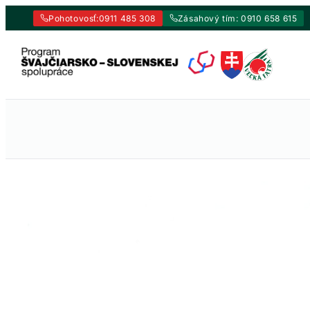
Pohotovosť:
0911 485 308
Zásahový tím: 0910 658 615
Prejsť
na
obsah