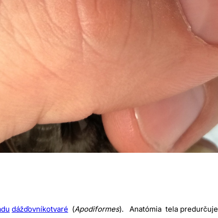
adu
dážďovníkotvaré
(
Apodiformes
). Anatómia tela predurčuje 