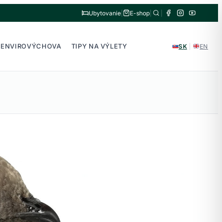
Ubytovanie
|
E-shop
|
|
ENVIROVÝCHOVA
TIPY NA VÝLETY
SK
|
EN