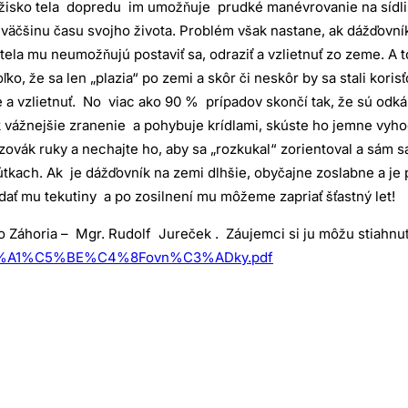
ažisko tela dopredu im umožňuje prudké manévrovanie na sídli
väčšinu času svojho života. Problém však nastane, ak dážďovní
la mu neumožňujú postaviť sa, odraziť a vzlietnuť zo zeme. A t
ľko, že sa len „plazia“ po zemi a skôr či neskôr by sa stali kori
a vzlietnuť.
No viac ako 90 % prípadov skončí tak, že sú odká
vážnejšie zranenie a pohybuje krídlami, skúste ho jemne vyhod
azovák ruky a nechajte ho, aby sa „rozkukal“ zorientoval a sám s
útkach. Ak je dážďovník na zemi dlhšie, obyčajne zoslabne a je
dať mu tekutiny a po zosilnení mu môžeme zapriať šťastný let!
 Záhoria – Mgr. Rudolf Jureček . Záujemci si ju môžu stiahnu
d%C3%A1%C5%BE%C4%8Fovn%C3%ADky.pdf