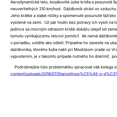
Aerodynamické telo, kosákovité úzke krídla a posunuté ť
neuveriteľných 210 km/hod. Dážďovník strávi vo vzduchu 
Jeho krátke a slabé nôžky a spomenuté posunuté ťažisko te
vysilené na zemi. Už pár hodín bez potravy ich vysilí na to
jedince sa mocným odrazom krídle dokážu olepiť od zeme 
tomuto vynikajúcemu letcovi pomôcť.
Ak nemá dážďovník 
v poriadku, uvidíte ako odletí. Prípadne ho zaveste na uk
dažďovníka, ktorého ľudia našli pri Mestskom úrade vo Vr
vypustením, je v takomto prípade nutného ho dokŕmiť, po
Podrobnejšie túto problematiku spracoval náš kolega zo
content/uploads/2016/07/Starostlivos%C5%A5-o-