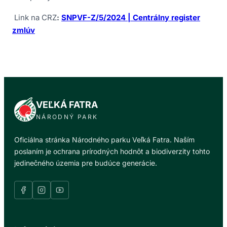
Link na CRZ
:
SNPVF-Z/5/2024 | Centrálny register
zmlúv
VEĽKÁ FATRA
NÁRODNÝ PARK
Oficiálna stránka Národného parku Veľká Fatra. Naším
poslaním je ochrana prírodných hodnôt a biodiverzity tohto
jedinečného územia pre budúce generácie.