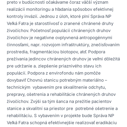
preto v budúcnosti očakávame čoraz väčší význam
realizácii monitoringu a hľadania spôsobov efektívnej
kontroly invázií. Jednou z úloh, ktoré plní Správa NP
Veľká Fatra je starostlivosť o zranené chránené druhy
živočíchov. Početnosť populácií chránených druhov
živočíchov je negatívne ovplyvnená antropogénnymi
činnosťami, napr. rozvojom infraštruktúry, znečisťovaním
prostredia, fragmentáciou biotopov, atď. Podpora
prežívania jedincov chránených druhov je veľmi dôležitá
pre udržanie a. zlepšenie priaznivého stavu ich
populácií. Podpora z envirofondu nám pomôže
dovybaviť Chovnú stanicu potrebným materiálno –
technickým vybavením pre skvalitnenie odchytu,
prepravy, ošetrenia a rehabilitácie chránených druhov
živočíchov. Zvýši sa tým šanca na prežitie pacientov
stanice a skvalitní sa priestor pre potrebné ošetrenie a
rehabilitáciu. S vybavením v projekte bude Správa NP
Veľká Fatra schopná efektívnejšie realizovať eradikáciu