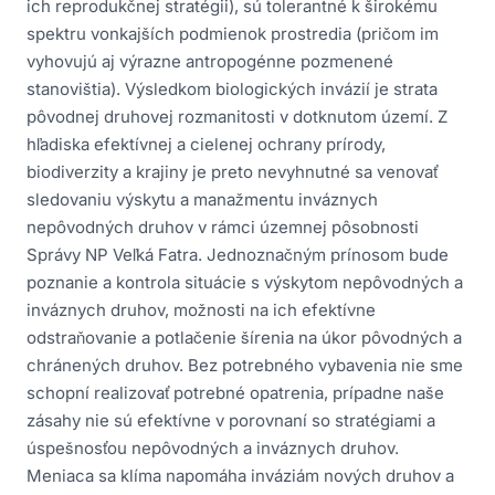
ich reprodukčnej stratégii), sú tolerantné k širokému
spektru vonkajších podmienok prostredia (pričom im
vyhovujú aj výrazne antropogénne pozmenené
stanovištia). Výsledkom biologických invázií je strata
pôvodnej druhovej rozmanitosti v dotknutom území. Z
hľadiska efektívnej a cielenej ochrany prírody,
biodiverzity a krajiny je preto nevyhnutné sa venovať
sledovaniu výskytu a manažmentu inváznych
nepôvodných druhov v rámci územnej pôsobnosti
Správy NP Veľká Fatra. Jednoznačným prínosom bude
poznanie a kontrola situácie s výskytom nepôvodných a
inváznych druhov, možnosti na ich efektívne
odstraňovanie a potlačenie šírenia na úkor pôvodných a
chránených druhov. Bez potrebného vybavenia nie sme
schopní realizovať potrebné opatrenia, prípadne naše
zásahy nie sú efektívne v porovnaní so stratégiami a
úspešnosťou nepôvodných a inváznych druhov.
Meniaca sa klíma napomáha inváziám nových druhov a