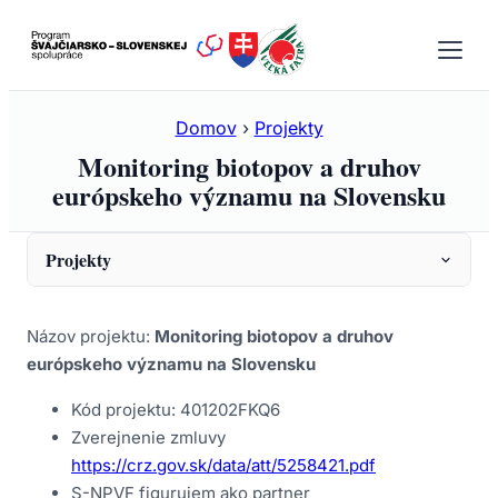
Prejsť
na
obsah
Domov
›
Projekty
Monitoring biotopov a druhov
európskeho významu na Slovensku
Projekty
Prehľad
Názov projektu:
Monitoring biotopov a druhov
„Turisti a príroda spolu“ v rámci programu
európskeho významu na Slovensku
švajčiarsko-slovenskej spolupráce
Kód projektu: 401202FKQ6
Monitoring biotopov a druhov európskeho
Zverejnenie zmluvy
významu na Slovensku
https://crz.gov.sk/data/att/5258421.pdf
Príprava Programov starostlivosti pre vybrané ÚEV v
S-NPVF figurujem ako partner