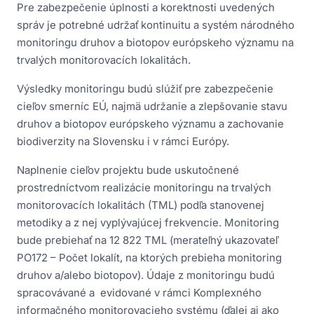
Pre zabezpečenie úplnosti a korektnosti uvedených
správ je potrebné udržať kontinuitu a systém národného
monitoringu druhov a biotopov európskeho významu na
trvalých monitorovacích lokalitách.
Výsledky monitoringu budú slúžiť pre zabezpečenie
cieľov smerníc EÚ, najmä udržanie a zlepšovanie stavu
druhov a biotopov európskeho významu a zachovanie
biodiverzity na Slovensku i v rámci Európy.
Naplnenie cieľov projektu bude uskutočnené
prostredníctvom realizácie monitoringu na trvalých
monitorovacích lokalitách (TML) podľa stanovenej
metodiky a z nej vyplývajúcej frekvencie. Monitoring
bude prebiehať na 12 822 TML (merateľný ukazovateľ
PO172 – Počet lokalít, na ktorých prebieha monitoring
druhov a/alebo biotopov). Údaje z monitoringu budú
spracovávané a evidované v rámci Komplexného
informačného monitorovacieho systému (ďalej aj ako