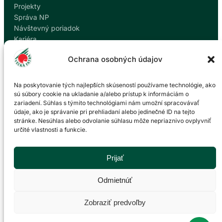
Projekty
Správa NP
Návštevný poriadok
Kariéra
Kontakty
Ochrana osobných údajov
Ochrana osobných údajov
Nahlásiť korupciu
Na poskytovanie tých najlepších skúseností používame technológie, ako
sú súbory cookie na ukladanie a/alebo prístup k informáciám o
zariadení. Súhlas s týmito technológiami nám umožní spracovávať
Kontakt
údaje, ako je správanie pri prehliadaní alebo jedinečné ID na tejto
stránke. Nesúhlas alebo odvolanie súhlasu môže nepriaznivo ovplyvniť
určité vlastnosti a funkcie.
Správa Národného parku Veľká Fatra so sídlom v
Martine
P. O. Hviezdoslava 73/38
Prijať
036 01 Martin
043 428 45 03
Odmietnúť
info@npvf.sk
Zobraziť predvoľby