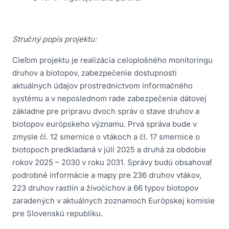
kompetenčnom území Správy Národného parku
Veľká Fatra so sídlom v Martine
Projekt Starostlivosť o územie v správe Národného
Stručný popis projektu:
parku Veľká Fatra
Cieľom projektu je realizácia celoplošného monitoringu
Projekt Veľká Fatra - Eradikácia raka červeného, jeho
druhov a biotopov, zabezpečenie dostupnosti
následný monitoring; monitoring a odstraňovanie
aktuálnych údajov prostredníctvom informačného
nepôvodných a inváznych druhov živočíchov a
systému a v neposlednom rade zabezpečenie dátovej
rastlín; Obnova chovnej stanice
základne pre prípravu dvoch správ o stave druhov a
Realizácia programov starostlivosti o veľké šelmy na
biotopov európskeho významu. Prvá správa bude v
Slovensku
zmysle čl. 12 smernice o vtákoch a čl. 17 smernice o
biotopoch predkladaná v júli 2025 a druhá za obdobie
Starostlivosť o územie v správe Národného parku
rokov 2025 – 2030 v roku 2031. Správy budú obsahovať
Veľká Fatra 2
podrobné informácie a mapy pre 236 druhov vtákov,
223 druhov rastlín a živočíchov a 66 typov biotopov
zaradených v aktuálnych zoznamoch Európskej komisie
pre Slovenskú republiku.