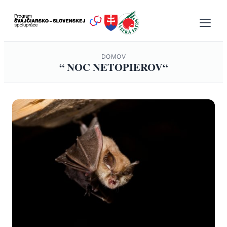
Prejsť
na
obsah
DOMOV
“ NOC NETOPIEROV“