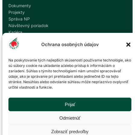
Dokumenty
Projekty
Správa NP
Návštevný poriadok
Kariéra
Kontakty
Ochrana osobných údajov
Ochrana osobných údajov
Nahlásiť korupciu
Na poskytovanie tých najlepších skúseností používame technológie, ako
sú súbory cookie na ukladanie a/alebo prístup k informáciám o
zariadení. Súhlas s týmito technológiami nám umožní spracovávať
Kontakt
údaje, ako je správanie pri prehliadaní alebo jedinečné ID na tejto
stránke. Nesúhlas alebo odvolanie súhlasu môže nepriaznivo ovplyvniť
určité vlastnosti a funkcie.
Správa Národného parku Veľká Fatra so sídlom v
Martine
P. O. Hviezdoslava 73/38
Prijať
036 01 Martin
043 428 45 03
Odmietnúť
info@npvf.sk
Zobraziť predvoľby