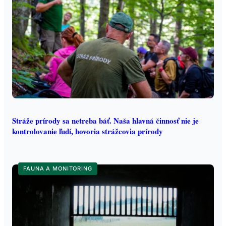
Stráže prírody sa netreba báť. Naša hlavná činnosť nie je
kontrolovanie ľudí, hovoria strážcovia prírody
FAUNA A MONITORING