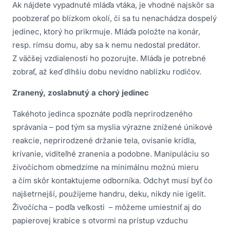
Ak nájdete vypadnuté mláďa vtáka, je vhodné najskôr sa
poobzerať po blízkom okolí, či sa tu nenachádza dospelý
jedinec, ktorý ho prikrmuje. Mláďa položte na konár,
resp. rímsu domu, aby sa k nemu nedostal predátor.
Z väčšej vzdialenosti ho pozorujte. Mláďa je potrebné
zobrať, až keď dlhšiu dobu nevidno nablízku rodičov.
Zranený, zoslabnutý a chorý jedinec
Takéhoto jedinca spoznáte podľa neprirodzeného
správania – pod tým sa myslia výrazne znížené únikové
reakcie, neprirodzené držanie tela, ovísanie krídla,
krívanie, viditeľné zranenia a podobne. Manipuláciu so
živočíchom obmedzíme na minimálnu možnú mieru
a čím skôr kontaktujeme odborníka. Odchyt musí byť čo
najšetrnejší, použijeme handru, deku, nikdy nie igelit.
Živočícha – podľa veľkosti – môžeme umiestniť aj do
papierovej krabice s otvormi na prístup vzduchu