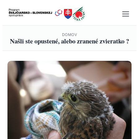
Prejsť
na
obsah
DOMOV
Našli ste opustené, alebo zranené zvieratko ?