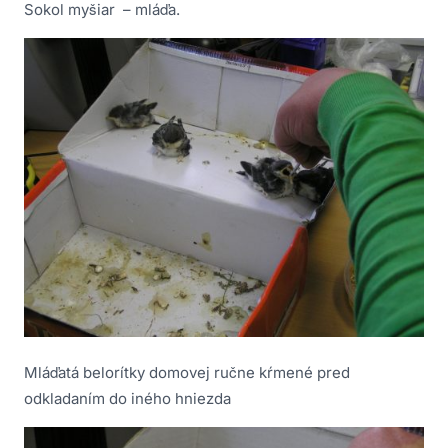
Sokol myšiar – mláďa.
Mláďatá belorítky domovej ručne kŕmené pred
odkladaním do iného hniezda