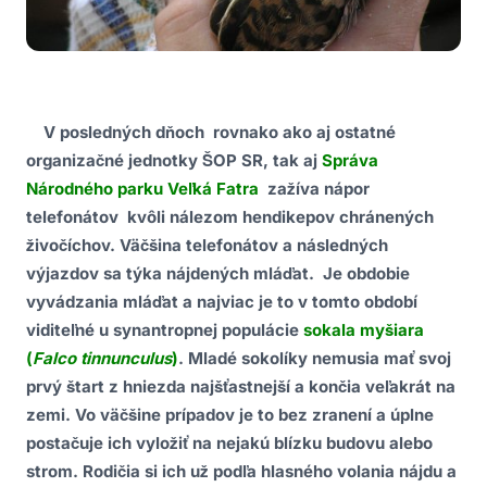
V posledných dňoch rovnako ako aj ostatné
organizačné jednotky ŠOP SR, tak aj
Správa
Národného parku Veľká Fatra
zažíva nápor
telefonátov kvôli nálezom hendikepov chránených
živočíchov. Väčšina telefonátov a následných
výjazdov sa týka nájdených mláďat. Je obdobie
vyvádzania mláďat a najviac je to v tomto období
viditeľné u synantropnej populácie
sokala myšiara
(
Falco tinnunculus
)
. Mladé sokolíky nemusia mať svoj
prvý štart z hniezda najšťastnejší a končia veľakrát na
zemi. Vo väčšine prípadov je to bez zranení a úplne
postačuje ich vyložiť na nejakú blízku budovu alebo
strom. Rodičia si ich už podľa hlasného volania nájdu a