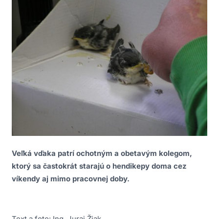
Veľká vďaka patrí ochotným a obetavým kolegom,
ktorý sa častokrát starajú o hendikepy doma cez
víkendy aj mimo pracovnej doby.
Text a foto: Ing. Juraj Žiak