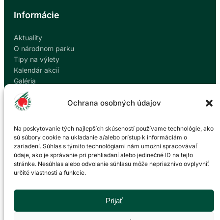
Informácie
Aktuality
O národnom parku
Tipy na výlety
Kalendár akcií
Galéria
Envirovýchova
Ochrana osobných údajov
Ubytovanie
Na poskytovanie tých najlepších skúseností používame technológie, ako
Úradné
sú súbory cookie na ukladanie a/alebo prístup k informáciám o
zariadení. Súhlas s týmito technológiami nám umožní spracovávať
údaje, ako je správanie pri prehliadaní alebo jedinečné ID na tejto
Dokumenty
stránke. Nesúhlas alebo odvolanie súhlasu môže nepriaznivo ovplyvniť
Projekty
určité vlastnosti a funkcie.
Správa NP
Návštevný poriadok
Prijať
Kariéra
Kontakty