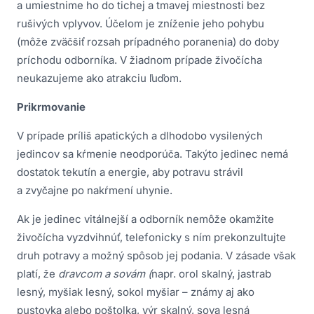
a umiestnime ho do tichej a tmavej miestnosti bez
rušivých vplyvov. Účelom je zníženie jeho pohybu
(môže zväčšiť rozsah prípadného poranenia) do doby
príchodu odborníka. V žiadnom prípade živočícha
neukazujeme ako atrakciu ľuďom.
Prikrmovanie
V prípade príliš apatických a dlhodobo vysilených
jedincov sa kŕmenie neodporúča. Takýto jedinec nemá
dostatok tekutín a energie, aby potravu strávil
a zvyčajne po nakŕmení uhynie.
Ak je jedinec vitálnejší a odborník nemôže okamžite
živočícha vyzdvihnúť, telefonicky s ním prekonzultujte
druh potravy a možný spôsob jej podania. V zásade však
platí, že
dravcom a sovám
(
napr. orol skalný, jastrab
lesný, myšiak lesný, sokol myšiar – známy aj ako
pustovka alebo poštolka, výr skalný, sova lesná