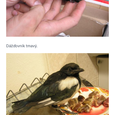
Dážďovník tmavý.