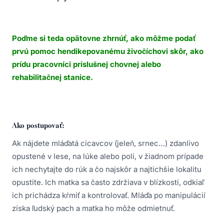
Poďme si teda opätovne zhrnúť, ako môžme podať
prvú pomoc hendikepovanému živočíchovi skôr, ako
prídu pracovníci príslušnej chovnej alebo
rehabilitačnej stanice.
Ako postupovať:
Ak nájdete mláďatá cicavcov (jeleň, srnec…) zdanlivo
opustené v lese, na lúke alebo poli, v žiadnom prípade
ich nechytajte do rúk a čo najskôr a najtichšie lokalitu
opustite. Ich matka sa často zdržiava v blízkosti, odkiaľ
ich prichádza kŕmiť a kontrolovať. Mláďa po manipulácií
získa ľudský pach a matka ho môže odmietnuť.