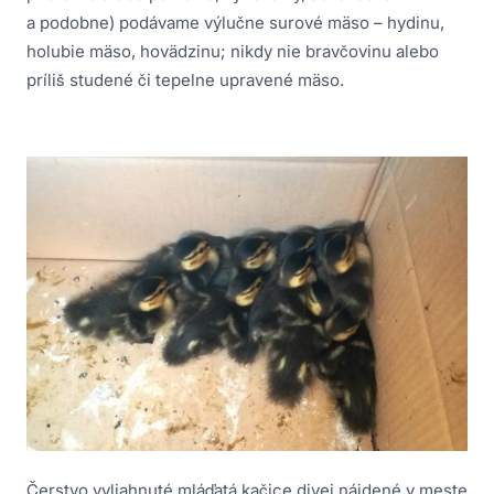
a podobne) podávame výlučne surové mäso – hydinu,
holubie mäso, hovädzinu; nikdy nie bravčovinu alebo
príliš studené či tepelne upravené mäso.
Čerstvo vyliahnuté mláďatá kačice divej nájdené v meste