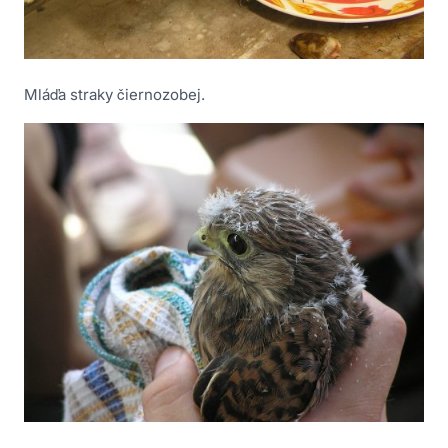
Mláďa straky čiernozobej.