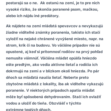
postarajú sa o ne. Ak ostanú na zemi, je to pre nich
vysoké riziko, že skončia poranené psom, mačkou,
alebo ich nájdu iné predátory.
Ak nájdete na zemi mláďatá spevavcov a nevykazujú
žiadne viditeľné známky poranenia, takisto ich stačí
vyložiť na nejaké chránené vyvýšené miesto, napr. na
strom, krík či na budovu. Vo väčšine prípadov nie sú
opustené, aj keď si prítomnosť rodičov na prvý pohľad
nemusíte všimnúť. Väčšina mláďat opúšťa hniezdo
ešte predtým, ako vedia aktívne lietať a rodičia ich
dokrmujú na zemi a v blízkom okolí hniezda. Po pár
dňoch sa mláďatá naučia lietať. Neberte preto
zbytočne mláďatá z lokality, iba ak viditeľne vykazujú
poranenie. V niektorých prípadoch apatia mláďat
môže byť spôsobená dehydrovaním. Stačí ich ovlažiť
vodou a uložiť do tieňa. Obzvlášť v týchto
extrémne teplých dňoch.