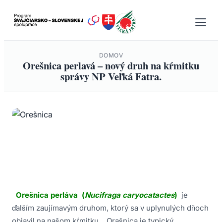
Prejsť
na
obsah
DOMOV
Orešnica perlavá – nový druh na kŕmitku
správy NP Veľká Fatra.
Orešnica perláva (
Nucifraga caryocatactes
)
je
ďalším zaujímavým druhom, ktorý sa v uplynulých dňoch
objavil na našom kŕmitku. Orašnica je typický