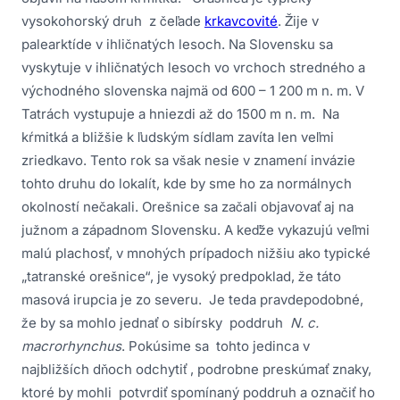
vysokohorský druh z čeľade
krkavcovité
. Žije v
palearktíde v ihličnatých lesoch. Na Slovensku sa
vyskytuje v ihličnatých lesoch vo vrchoch stredného a
východného slovenska najmä od 600 – 1 200 m n. m. V
Tatrách vystupuje a hniezdi až do 1500 m n. m. Na
kŕmitká a bližšie k ľudským sídlam zavíta len veľmi
zriedkavo. Tento rok sa však nesie v znamení invázie
tohto druhu do lokalít, kde by sme ho za normálnych
okolností nečakali. Orešnice sa začali objavovať aj na
južnom a západnom Slovensku. A keďže vykazujú veľmi
malú plachosť, v mnohých prípadoch nižšiu ako typické
„tatranské orešnice“, je vysoký predpoklad, že táto
masová irupcia je zo severu. Je teda pravdepodobné,
že by sa mohlo jednať o sibírsky poddruh
N. c.
macrorhynchus
. Pokúsime sa tohto jedinca v
najbližších dňoch odchytiť , podrobne preskúmať znaky,
ktoré by mohli potvrdiť spomínaný poddruh a označiť ho