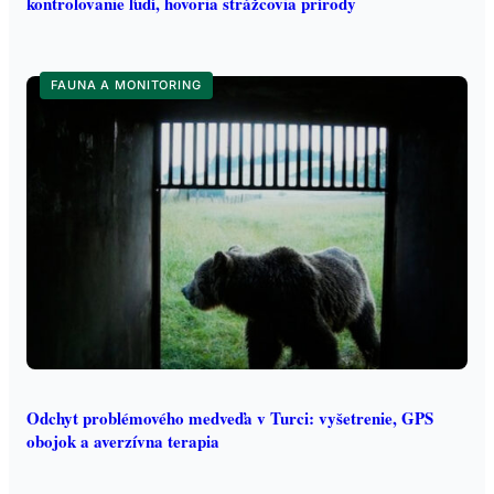
kontrolovanie ľudí, hovoria strážcovia prírody
FAUNA A MONITORING
Odchyt problémového medveďa v Turci: vyšetrenie, GPS
obojok a averzívna terapia