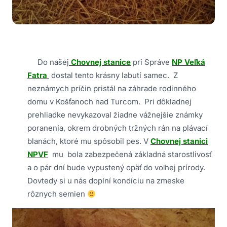
Do našej
Chovnej stanice
pri Správe
NP Veľká
Fatra
dostal tento krásny labutí samec. Z
neznámych príčin pristál na záhrade rodinného
domu v Košťanoch nad Turcom. Pri dôkladnej
prehliadke nevykazoval žiadne vážnejšie známky
poranenia, okrem drobných tržných rán na plávací
blanách, ktoré mu spôsobil pes. V
Chovnej stanici
NPVF
mu bola zabezpečená základná starostlivosť
a o pár dní bude vypustený opäť do voľnej prírody.
Dovtedy si u nás doplní kondíciu na zmeske
rôznych semien