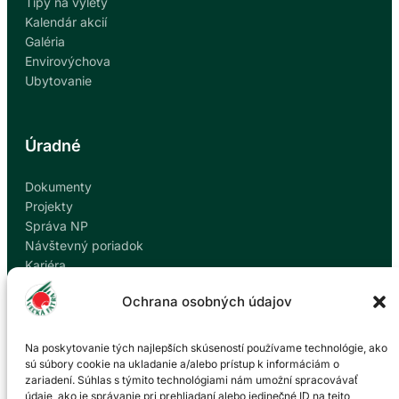
Tipy na výlety
Kalendár akcií
Galéria
Envirovýchova
Ubytovanie
Úradné
Dokumenty
Projekty
Správa NP
Návštevný poriadok
Kariéra
Kontakty
Ochrana osobných údajov
Ochrana osobných údajov
Nahlásiť korupciu
Na poskytovanie tých najlepších skúseností používame technológie, ako
sú súbory cookie na ukladanie a/alebo prístup k informáciám o
zariadení. Súhlas s týmito technológiami nám umožní spracovávať
Kontakt
údaje, ako je správanie pri prehliadaní alebo jedinečné ID na tejto