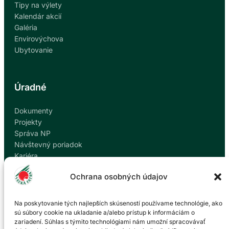
Tipy na výlety
Kalendár akcií
Galéria
Envirovýchova
Ubytovanie
Úradné
Dokumenty
Projekty
Správa NP
Návštevný poriadok
Kariéra
Kontakty
Ochrana osobných údajov
Ochrana osobných údajov
Nahlásiť korupciu
Na poskytovanie tých najlepších skúseností používame technológie, ako
sú súbory cookie na ukladanie a/alebo prístup k informáciám o
zariadení. Súhlas s týmito technológiami nám umožní spracovávať
Kontakt