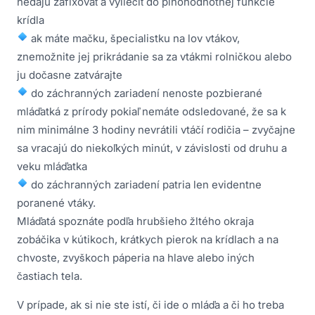
nedajú zafixovať a vyliečiť do plnohodnotnej funkcie
krídla
ak máte mačku, špecialistku na lov vtákov,
znemožnite jej prikrádanie sa za vtákmi rolničkou alebo
ju dočasne zatvárajte
do záchranných zariadení nenoste pozbierané
mláďatká z prírody pokiaľ nemáte odsledované, že sa k
nim minimálne 3 hodiny nevrátili vtáčí rodičia – zvyčajne
sa vracajú do niekoľkých minút, v závislosti od druhu a
veku mláďatka
do záchranných zariadení patria len evidentne
poranené vtáky.
Mláďatá spoznáte podľa hrubšieho žltého okraja
zobáčika v kútikoch, krátkych pierok na krídlach a na
chvoste, zvyškoch páperia na hlave alebo iných
častiach tela.
V prípade, ak si nie ste istí, či ide o mláďa a či ho treba