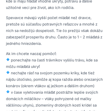
kde si majú hľadať vhodné úkryty, potravu a ďalšie
užitočné veci pre život, ako ich rodičia.
Spevavce mávajú vyšší počet mláďat než dravce,
pretože sú súčasťou potravných reťazcov a mnohé z
nich sa nedožijú dospelosti. Tie čo prežijú však dokážu
zabezpečiť prosperitu druhu. Často je to 1 – 2 mláďatá z
jedného hniezdenia.
Ak im chcete naozaj pomôcť:
ponechajte na časti trávnikov vyššiu trávu, kde sa
môžu mláďatá ukryť
nechajte rásť na svojom pozemku kríky, kde tiež
nájdu útočisko, pomôže aj kopa raždia alebo orezaných
konárov (okrem vtákov aj ježkom a ďalším druhom)
v čase vyletovania mláďat postrážte lepšie svojich
domácich miláčikov – vtáky pohryzené od mačky
väčšinou uhynú, zlomeniny drobných kostí krídel sa