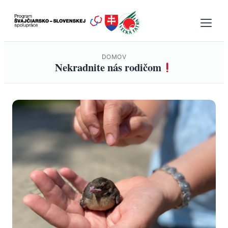
Prejsť
na
obsah
DOMOV
Nekradnite nás rodičom