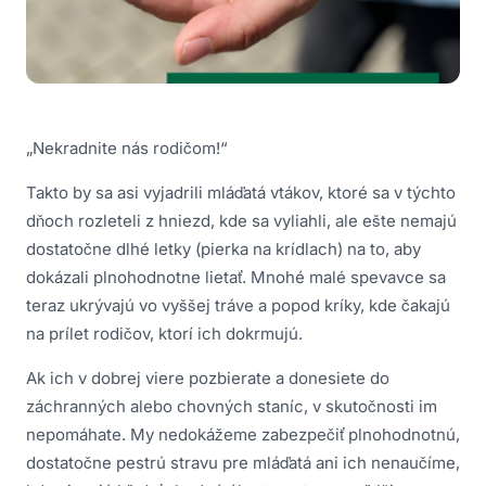
„Nekradnite nás rodičom!“
Takto by sa asi vyjadrili mláďatá vtákov, ktoré sa v týchto
dňoch rozleteli z hniezd, kde sa vyliahli, ale ešte nemajú
dostatočne dlhé letky (pierka na krídlach) na to, aby
dokázali plnohodnotne lietať. Mnohé malé spevavce sa
teraz ukrývajú vo vyššej tráve a popod kríky, kde čakajú
na prílet rodičov, ktorí ich dokrmujú.
Ak ich v dobrej viere pozbierate a donesiete do
záchranných alebo chovných staníc, v skutočnosti im
nepomáhate. My nedokážeme zabezpečiť plnohodnotnú,
dostatočne pestrú stravu pre mláďatá ani ich nenaučíme,