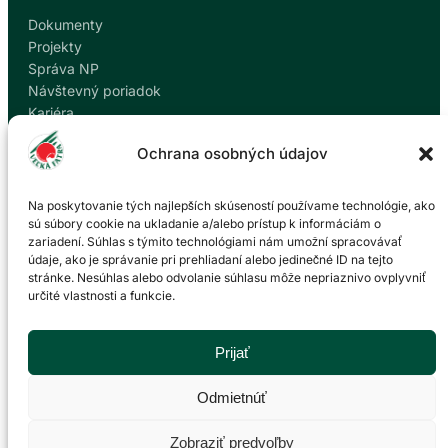
Dokumenty
Projekty
Správa NP
Návštevný poriadok
Kariéra
Kontakty
Ochrana osobných údajov
Ochrana osobných údajov
Nahlásiť korupciu
Na poskytovanie tých najlepších skúseností používame technológie, ako
sú súbory cookie na ukladanie a/alebo prístup k informáciám o
zariadení. Súhlas s týmito technológiami nám umožní spracovávať
Kontakt
údaje, ako je správanie pri prehliadaní alebo jedinečné ID na tejto
stránke. Nesúhlas alebo odvolanie súhlasu môže nepriaznivo ovplyvniť
určité vlastnosti a funkcie.
Správa Národného parku Veľká Fatra so sídlom v
Martine
P. O. Hviezdoslava 73/38
Prijať
036 01 Martin
043 428 45 03
Odmietnúť
info@npvf.sk
Zobraziť predvoľby