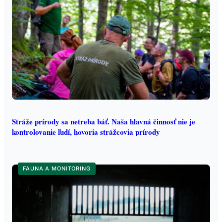
Stráže prírody sa netreba báť. Naša hlavná činnosť nie je
kontrolovanie ľudí, hovoria strážcovia prírody
FAUNA A MONITORING