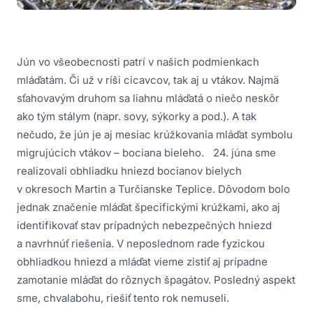
Jún vo všeobecnosti patrí v našich podmienkach
mláďatám. Či už v ríši cicavcov, tak aj u vtákov. Najmä
sťahovavým druhom sa liahnu mláďatá o niečo neskôr
ako tým stálym (napr. sovy, sýkorky a pod.). A tak
nečudo, že jún je aj mesiac krúžkovania mláďat symbolu
migrujúcich vtákov – bociana bieleho. 24. júna sme
realizovali obhliadku hniezd bocianov bielych
v okresoch Martin a Turčianske Teplice. Dôvodom bolo
jednak značenie mláďat špecifickými krúžkami, ako aj
identifikovať stav prípadných nebezpečných hniezd
a navrhnúť riešenia. V neposlednom rade fyzickou
obhliadkou hniezd a mláďat vieme zistiť aj prípadne
zamotanie mláďat do rôznych špagátov. Posledný aspekt
sme, chvalabohu, riešiť tento rok nemuseli.