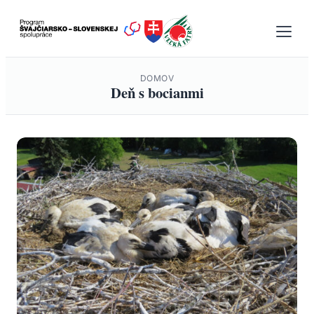
Prejsť
na
obsah
DOMOV
Deň s bocianmi