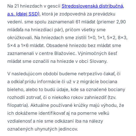
Na 21 hniezdach v gescii
Stredoslovenská distribučná,
a.s. (ďalej SSD)
, ktorá je zodpovedná za prevádzku
vedení. sme spolu zaznamenali 61 mláďat (priemer 2,90
mláďaťa na hniezdiaci pár), pričom všetky sme
okrúžkovali. Na hniezdach sme zistili 1×0, 1×1, 5×2, 8×3,
5×4 a 1×6 mláďat. Obsadené hniezdo bez mláďat sme
zaznamenali v centre Blažoviec. Výnimočných šesť
mláďat sme označili na hniezde v obci Slovany.
V nasledujúcom období budeme netrpezlivo čakať, či
a odkiaľ prídu informácie či už v z migrácie bociana
bieleho, alebo to budú údaje, kde sa označené bociany
rozhodli zotrvať, či o niekoľko rokov zahniezdiť (tzv.
filopatria). Aktuálne používané krúžky majú výhodu, že
ich dokážeme identifikovať aj na pomerne veľkú
vzdialenosť a nie sme odkázaní iba na nálezy
označených uhynutých jedincov.