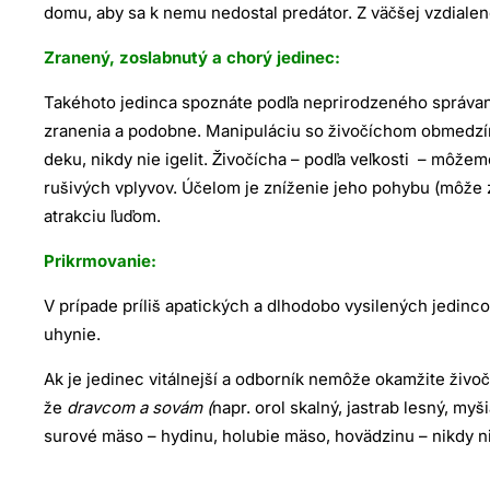
domu, aby sa k nemu nedostal predátor. Z väčšej vzdialeno
Zranený, zoslabnutý a chorý jedinec:
Takéhoto jedinca spoznáte podľa neprirodzeného správania 
zranenia a podobne. Manipuláciu so živočíchom obmedzím
deku, nikdy nie igelit. Živočícha – podľa veľkosti – môže
rušivých vplyvov. Účelom je zníženie jeho pohybu (môže
atrakciu ľuďom.
Prikrmovanie:
V prípade príliš apatických a dlhodobo vysilených jedinc
uhynie.
Ak je jedinec vitálnejší a odborník nemôže okamžite živoč
že
dravcom a sovám
(
napr. orol skalný, jastrab lesný, m
surové mäso – hydinu, holubie mäso, hovädzinu – nikdy ni