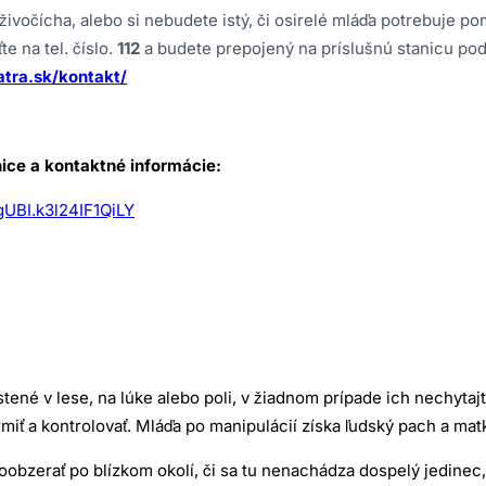
ivočícha, alebo si nebudete istý, či osirelé mláďa potrebuje p
te na tel. číslo.
112
a budete prepojený na príslušnú stanicu po
atra.sk/kontakt/
ice a kontaktné informácie:
UBI.k3l24IF1QiLY
tené v lese, na lúke alebo poli, v žiadnom prípade ich nechytajte
kŕmiť a kontrolovať. Mláďa po manipulácií získa ľudský pach a m
obzerať po blízkom okolí, či sa tu nenachádza dospelý jedinec,