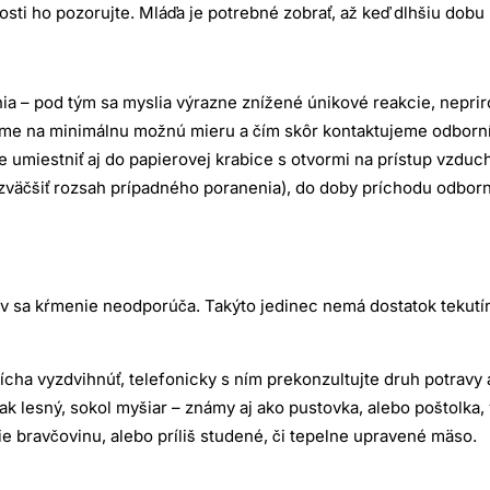
sti ho pozorujte. Mláďa je potrebné zobrať, až keď dlhšiu dobu 
– pod tým sa myslia výrazne znížené únikové reakcie, neprirodz
e na minimálnu možnú mieru a čím skôr kontaktujeme odborníka
me umiestniť aj do papierovej
krabice s otvormi na prístup vzduc
 zväčšiť rozsah prípadného poranenia), do doby príchodu odbor
ov sa kŕmenie neodporúča. Takýto jedinec nemá dostatok tekutín
ícha vyzdvihnúť, telefonicky s ním prekonzultujte druh potravy 
yšiak lesný, sokol myšiar – známy aj ako pustovka, alebo poštolk
e bravčovinu, alebo príliš studené, či tepelne upravené mäso.