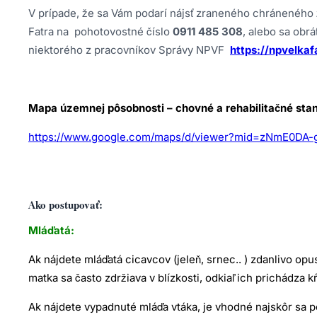
V prípade, že sa Vám podarí nájsť zraneného chráneného ž
Fatra na pohotovostné číslo
0911 485 308
, alebo sa obráť
niektorého z pracovníkov Správy NPVF
https://npvelkaf
Mapa územnej pôsobnosti – chovné a rehabilitačné stan
https://www.google.com/maps/d/viewer?mid=zNmE0DA-g
Ako postupovať:
Mláďatá:
Ak nájdete mláďatá cicavcov (jeleň, srnec.. ) zdanlivo opus
matka sa často zdržiava v blízkosti, odkiaľ ich prichádza 
Ak nájdete vypadnuté mláďa vtáka, je vhodné najskôr sa po