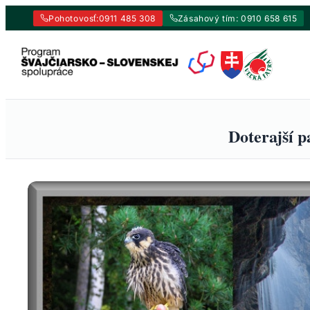
Pohotovosť:
0911 485 308
Zásahový tím: 0910 658 615
Prejsť
na
obsah
Doterajší 