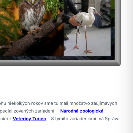
behu niekoľkých rokov sme tu mali množstvo zaujímavých
špecializovaných zariadení –
Národná zoologická
níci z
Veteriny Turiec
.
S týmito zariadeniami má Správa