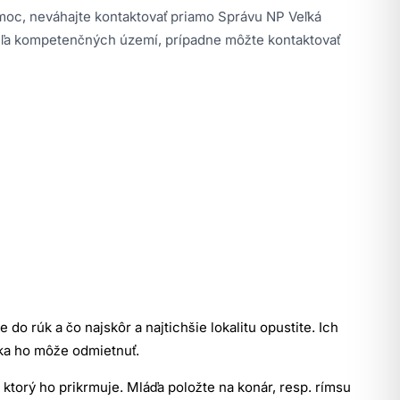
omoc, neváhajte kontaktovať priamo Správu NP Veľká
dľa kompetenčných území, prípadne môžte kontaktovať
 do rúk a čo najskôr a najtichšie lokalitu opustite. Ich
atka ho môže odmietnuť.
 ktorý ho prikrmuje. Mláďa položte na konár, resp. rímsu