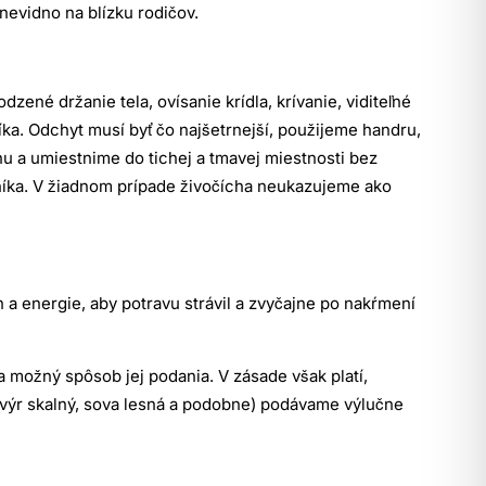
nevidno na blízku rodičov.
ené držanie tela, ovísanie krídla, krívanie, viditeľné
. Odchyt musí byť čo najšetrnejší, použijeme handru,
hu a umiestnime do tichej a tmavej miestnosti bez
níka. V žiadnom prípade živočícha neukazujeme ako
 a energie, aby potravu strávil a zvyčajne po nakŕmení
a možný spôsob jej podania. V zásade však platí,
a, výr skalný, sova lesná a podobne) podávame výlučne