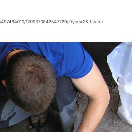
405497464010/1209370542547729/?type=2&theater