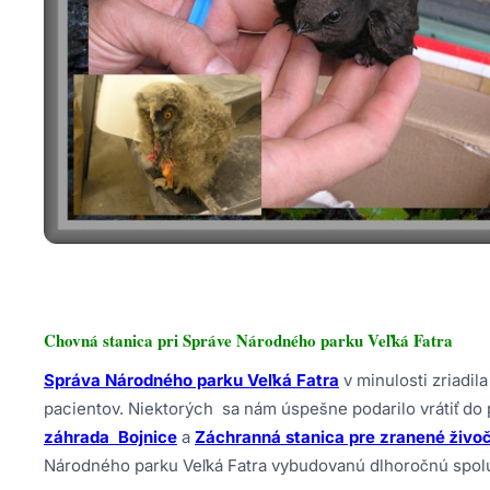
Chovná stanica pri Správe Národného parku Veľká Fatra
Správa Národného parku Veľká Fatra
v minulosti zriadi
pacientov. Niektorých sa nám úspešne podarilo vrátiť do
záhrada Bojnice
a
Záchranná stanica pre zranené živoč
Národného parku Veľká Fatra vybudovanú dlhoročnú spol