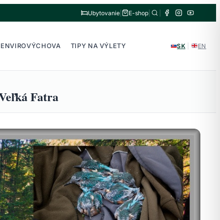
Ubytovanie
|
E-shop
|
|
ENVIROVÝCHOVA
TIPY NA VÝLETY
SK
|
EN
Veľká Fatra