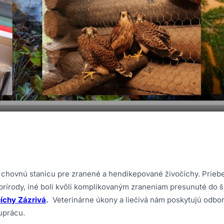
la chovnú stanicu pre zranené a hendikepované živočíchy. Prie
 prírody, iné boli kvôli komplikovaným zraneniam presunuté do 
íchy Zázrivá
.
Veterinárne úkony a liečivá nám poskytujú odbor
uprácu.