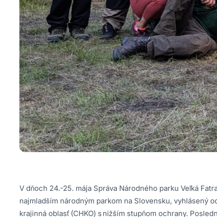
V dňoch 24.-25. mája Správa Národného parku Veľká Fatra o
najmladším národným parkom na Slovensku, vyhlásený od a
krajinná oblasť (CHKO) s nižším stupňom ochrany. Posledn