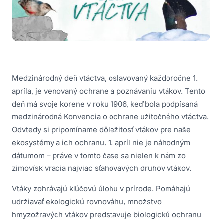
Medzinárodný deň vtáctva, oslavovaný každoročne 1.
apríla, je venovaný ochrane a poznávaniu vtákov. Tento
deň má svoje korene v roku 1906, keď bola podpísaná
medzinárodná Konvencia o ochrane užitočného vtáctva.
Odvtedy si pripomíname dôležitosť vtákov pre naše
ekosystémy a ich ochranu. 1. apríl nie je náhodným
dátumom – práve v tomto čase sa nielen k nám zo
zimovísk vracia najviac sťahovavých druhov vtákov.
Vtáky zohrávajú kľúčovú úlohu v prírode. Pomáhajú
udržiavať ekologickú rovnováhu, množstvo
hmyzožravých vtákov predstavuje biologickú ochranu