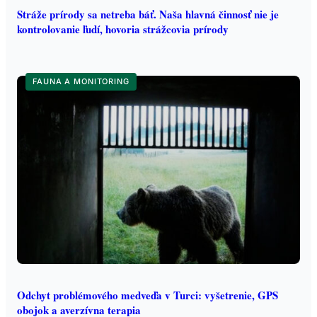
Stráže prírody sa netreba báť. Naša hlavná činnosť nie je
kontrolovanie ľudí, hovoria strážcovia prírody
FAUNA A MONITORING
Odchyt problémového medveďa v Turci: vyšetrenie, GPS
obojok a averzívna terapia