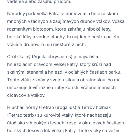
vedenia alebo zásahu prúdom.
Národný park Veľká Fatra je domovom a hniezdiskom
mnohých vzácnych a zaujímavých druhov vtákov. Vďaka
rozmanitým biotopom, ktoré zahŕňajú hlboké lesy,
horské lúky a vodné plochy, tu nájdeme pestrú paletu
vtáčích druhov. Tu sú niektoré z nich:
Orol skalný (Aquila chrysaetos) je najväčším
hniezdiacim dravcom Veľkej Fatry, ktorý krúži nad
skalnými stenami a hniezdi v odľahlých častiach parku.
Tento vták je známy svojou silou a obratnosťou, čo mu
umožňuje loviť rôzne druhy koristi, vrátane menších
cicavcov a vtákov.
Hlucháň hôrny (Tetrao urogallus) a Tetrov hoľniak
(Tetrao tetrix) sú kurovité vtáky, ktoré nachádzajú
útočisko v hlbokých lesoch, resp. v okrajových častiach
horských lesov a lúk Veľkej Fatry. Tieto vtáky sú veľmi