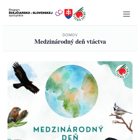
Prejsť
na
obsah
DOMOV
Medzinárodný deň vtáctva