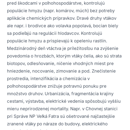
pred škodcami v poľnohospodárstve, kontrolujú
populácie hmyzu (napr. komárov, múch) bez potreby
aplikácie chemických prípravkov. Dravé druhy vtákov
ale napr. i brodivce ako volavka popolavá, bocian biely
sa podieľajú na regulácii hlodavcov. Kontrolujú
populácie hmyzu a prispievajú k opeleniu rastlín.
Medzinárodný deň vtáctva je príležitosťou na zvýšenie
povedomia o hrozbách, ktorým vtáky čelia, ako sú strata
biotopov, odlesňovanie, ničenie vhodných miest pre
hniezdenie, nocovanie, zimovanie a pod. Znečistenie
prostredia, intenzifikácia a chemizácia v
poľnohospodárstve znižuje potravnú ponuku pre
množstvo druhov. Urbanizácia, fragmentácia krajiny
cestami, výstavba, elektrické vedenia spôsobujú vyššiu
mieru neprirodzenej mortality. Napr. v Chovnej stanici
pri Správe NP Veľká Fatra sú ošetrované najčastejšie
zranené vtáky po náraze do budovy, elektrického