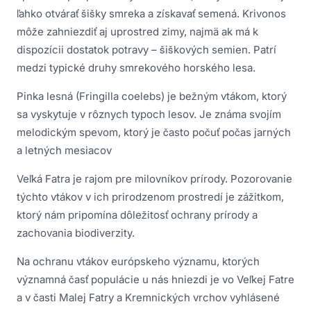
ľahko otvárať šišky smreka a získavať semená. Krivonos
môže zahniezdiť aj uprostred zimy, najmä ak má k
dispozícii dostatok potravy – šiškových semien. Patrí
medzi typické druhy smrekového horského lesa.
Pinka lesná (Fringilla coelebs) je bežným vtákom, ktorý
sa vyskytuje v rôznych typoch lesov. Je známa svojím
melodickým spevom, ktorý je často počuť počas jarných
a letných mesiacov
Veľká Fatra je rajom pre milovníkov prírody. Pozorovanie
týchto vtákov v ich prirodzenom prostredí je zážitkom,
ktorý nám pripomína dôležitosť ochrany prírody a
zachovania biodiverzity.
Na ochranu vtákov európskeho významu, ktorých
významná časť populácie u nás hniezdi je vo Veľkej Fatre
a v časti Malej Fatry a Kremnických vrchov vyhlásené