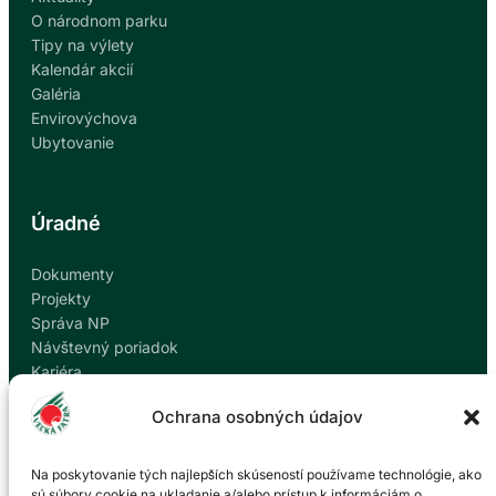
O národnom parku
Tipy na výlety
Kalendár akcií
Galéria
Envirovýchova
Ubytovanie
Úradné
Dokumenty
Projekty
Správa NP
Návštevný poriadok
Kariéra
Kontakty
Ochrana osobných údajov
Ochrana osobných údajov
Nahlásiť korupciu
Na poskytovanie tých najlepších skúseností používame technológie, ako
sú súbory cookie na ukladanie a/alebo prístup k informáciám o