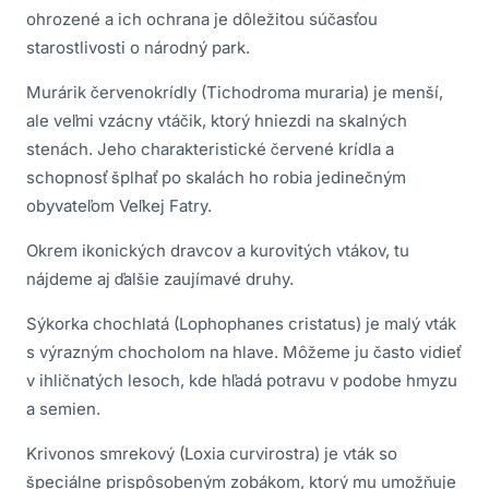
ohrozené a ich ochrana je dôležitou súčasťou
starostlivosti o národný park.
Murárik červenokrídly (Tichodroma muraria) je menší,
ale veľmi vzácny vtáčik, ktorý hniezdi na skalných
stenách. Jeho charakteristické červené krídla a
schopnosť šplhať po skalách ho robia jedinečným
obyvateľom Veľkej Fatry.
Okrem ikonických dravcov a kurovitých vtákov, tu
nájdeme aj ďalšie zaujímavé druhy.
Sýkorka chochlatá (Lophophanes cristatus) je malý vták
s výrazným chocholom na hlave. Môžeme ju často vidieť
v ihličnatých lesoch, kde hľadá potravu v podobe hmyzu
a semien.
Krivonos smrekový (Loxia curvirostra) je vták so
špeciálne prispôsobeným zobákom, ktorý mu umožňuje