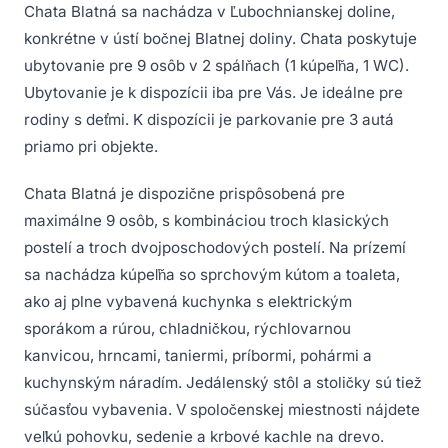
Chata Blatná sa nachádza v Ľubochnianskej doline,
konkrétne v ústí bočnej Blatnej doliny. Chata poskytuje
ubytovanie pre 9 osôb v 2 spálňach (1 kúpeľňa, 1 WC).
Ubytovanie je k dispozícii iba pre Vás. Je ideálne pre
rodiny s deťmi. K dispozícii je parkovanie pre 3 autá
priamo pri objekte.
Chata Blatná je dispozične prispôsobená pre
maximálne 9 osôb, s kombináciou troch klasických
postelí a troch dvojposchodových postelí. Na prízemí
sa nachádza kúpeľňa so sprchovým kútom a toaleta,
ako aj plne vybavená kuchynka s elektrickým
sporákom a rúrou, chladničkou, rýchlovarnou
kanvicou, hrncami, taniermi, príbormi, pohármi a
kuchynským náradím. Jedálenský stôl a stoličky sú tiež
súčasťou vybavenia. V spoločenskej miestnosti nájdete
veľkú pohovku, sedenie a krbové kachle na drevo.