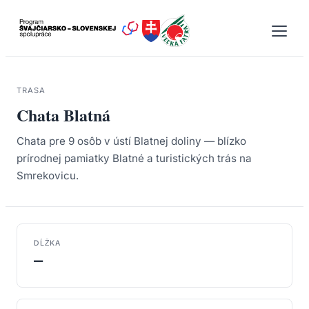
Prejsť
na
obsah
TRASA
Chata Blatná
Chata pre 9 osôb v ústí Blatnej doliny — blízko
prírodnej pamiatky Blatné a turistických trás na
Smrekovicu.
DĹŽKA
—