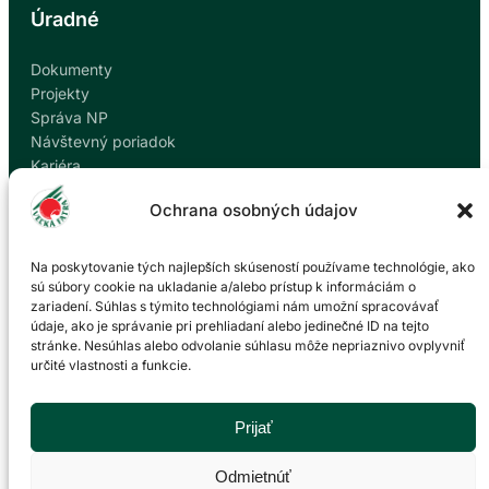
Úradné
Dokumenty
Projekty
Správa NP
Návštevný poriadok
Kariéra
Kontakty
Ochrana osobných údajov
Ochrana osobných údajov
Nahlásiť korupciu
Na poskytovanie tých najlepších skúseností používame technológie, ako
sú súbory cookie na ukladanie a/alebo prístup k informáciám o
zariadení. Súhlas s týmito technológiami nám umožní spracovávať
Kontakt
údaje, ako je správanie pri prehliadaní alebo jedinečné ID na tejto
stránke. Nesúhlas alebo odvolanie súhlasu môže nepriaznivo ovplyvniť
určité vlastnosti a funkcie.
Správa Národného parku Veľká Fatra so sídlom v
Martine
P. O. Hviezdoslava 73/38
Prijať
036 01 Martin
043 428 45 03
Odmietnúť