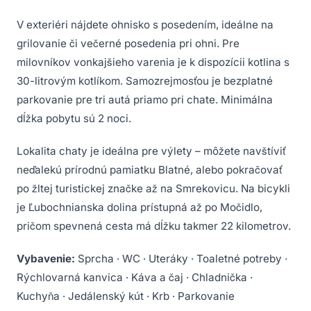
V exteriéri nájdete ohnisko s posedením, ideálne na
grilovanie či večerné posedenia pri ohni. Pre
milovníkov vonkajšieho varenia je k dispozícii kotlina s
30-litrovým kotlíkom. Samozrejmosťou je bezplatné
parkovanie pre tri autá priamo pri chate. Minimálna
dĺžka pobytu sú 2 noci.
Lokalita chaty je ideálna pre výlety – môžete navštíviť
neďalekú prírodnú pamiatku Blatné, alebo pokračovať
po žltej turistickej značke až na Smrekovicu. Na bicykli
je Ľubochnianska dolina prístupná až po Močidlo,
pričom spevnená cesta má dĺžku takmer 22 kilometrov.
Vybavenie:
Sprcha · WC · Uteráky · Toaletné potreby ·
Rýchlovarná kanvica · Káva a čaj · Chladnička ·
Kuchyňa · Jedálenský kút · Krb · Parkovanie