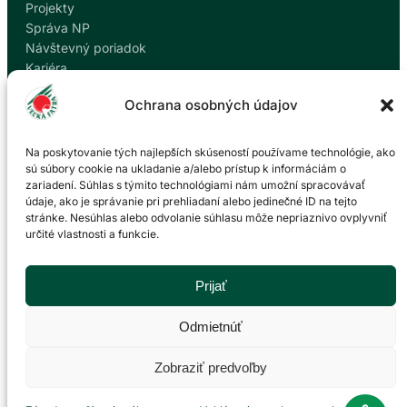
Projekty
Správa NP
Návštevný poriadok
Kariéra
Kontakty
Ochrana osobných údajov
Ochrana osobných údajov
Nahlásiť korupciu
Na poskytovanie tých najlepších skúseností používame technológie, ako
sú súbory cookie na ukladanie a/alebo prístup k informáciám o
zariadení. Súhlas s týmito technológiami nám umožní spracovávať
Kontakt
údaje, ako je správanie pri prehliadaní alebo jedinečné ID na tejto
stránke. Nesúhlas alebo odvolanie súhlasu môže nepriaznivo ovplyvniť
určité vlastnosti a funkcie.
Správa Národného parku Veľká Fatra so sídlom v
Martine
P. O. Hviezdoslava 73/38
Prijať
036 01 Martin
043 428 45 03
Odmietnúť
info@npvf.sk
Zobraziť predvoľby