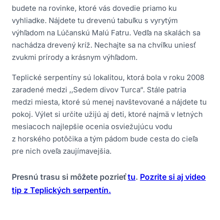
budete na rovinke, ktoré vás dovedie priamo ku
vyhliadke. Nájdete tu drevenú tabuľku s vyrytým
výhľadom na Lúčanskú Malú Fatru. Vedľa na skalách sa
nachádza drevený kríž. Nechajte sa na chvíľku uniesť
zvukmi prírody a krásnym výhľadom.
Teplické serpentíny sú lokalitou, ktorá bola v roku 2008
zaradené medzi ,,Sedem divov Turca“. Stále patria
medzi miesta, ktoré sú menej navštevované a nájdete tu
pokoj. Výlet si určite užijú aj deti, ktoré najmä v letných
mesiacoch najlepšie ocenia osviežujúcu vodu
z horského potôčika a tým pádom bude cesta do cieľa
pre nich oveľa zaujímavejšia.
Presnú trasu si môžete pozrieť
tu
.
Pozrite si aj video
tip z Teplických serpentín.