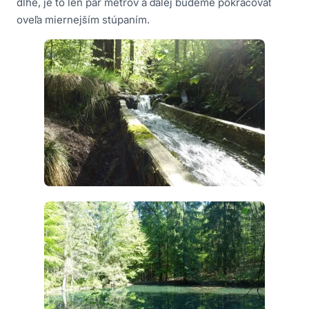
dlhé, je to len pár metrov a ďalej budeme pokračovať
oveľa miernejším stúpaním.
Ako sa správať v oblasti s výskytom medveďa
hnedého
Rybárstvo v Národnom parku Veľká Fatra