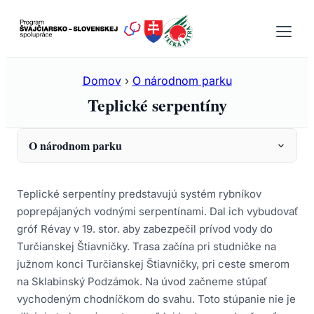
Prejsť
na
obsah
Domov
›
O národnom parku
Teplické serpentíny
O národnom parku
Informácie
Teplické serpentíny predstavujú systém rybníkov
Fauna
poprepájaných vodnými serpentínami. Dal ich vybudovať
gróf Révay v 19. stor. aby zabezpečil prívod vody do
Flóra
Turčianskej Štiavničky. Trasa začína pri studničke na
Lesné spoločenstvá
južnom konci Turčianskej Štiavničky, pri ceste smerom
na Sklabinský Podzámok. Na úvod začneme stúpať
Ochrana prírody
vychodeným chodníčkom do svahu. Toto stúpanie nie je
Invázne rastliny