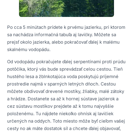
Po cca 5 minútach prídete k prvému jazierku, pri ktorom
sa nachádza informačná tabuľa aj lavičky. Môžete sa
prejsť okolo jazierka, alebo pokračovať ďalej k malému
skalnému vodopádu.
Od vodopádu pokračujete ďalej serpentínami proti prúdu
potôčika, ktorý vás bude sprevádzať celou cestou. Tieň
hustého lesa a žblnkotajúca voda poskytujú príjemné
prostredie najmä v sparných letných dňoch. Cestou
môžete obdivovať drevené mostíky, žliabky, malé zátoky
a hrádze. Dostanete sa až k hornej sústave jazierok a
cez sústavu mostíkov prejdete až k tomu najvyššie
položenému. Tu nájdete niekoľko ohnísk aj lavičiek
určených na oddych. Toto miesto môže byť cieľom vašej
cesty no ak máte dostatok síl a chcete ďalej objavovať,